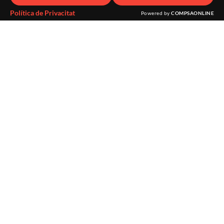
Política de Privacitat
Powered by
COMPSAONLINE
Avís legal
·
Política de privadesa
·
Política de cookies
·
Sitemap
·
Crèdits