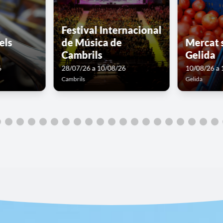
Visites Guiades als
Festival
 d'estiu
monuments de
d'Aro a 
Cervera
d'Aro
6
08/08/26 a 08/08/26
20/07/26 a 
Cervera
Santa Cristina