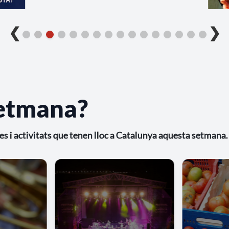
❮
❯
setmana?
stes i activitats que tenen lloc a Catalunya aquesta setmana.