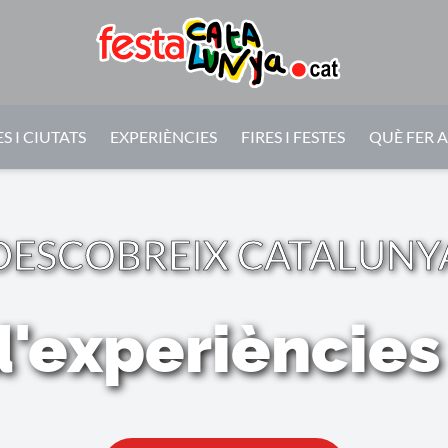
S I CIUTATS
EXPERIÈNCIES
FIRES I FESTES
QUÈ FER 
DESCOBREIX CATALUNY
'experiències