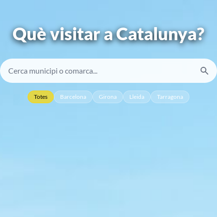
Què visitar a Catalunya?
Totes
Barcelona
Girona
Lleida
Tarragona