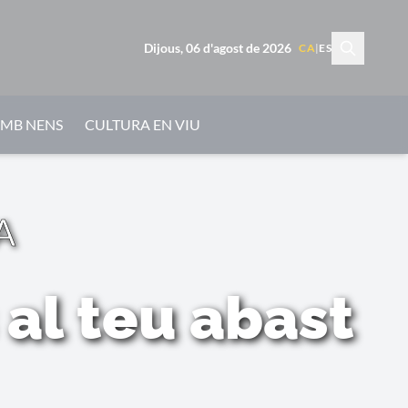
Dijous, 06 d'agost de 2026
CA
|
ES
AMB NENS
CULTURA EN VIU
A
 al teu abast