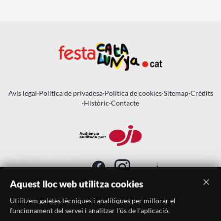
Avís legal
·
Política de privadesa
·
Política de cookies
·
Sitemap
·
Crèdits
·
Històric
·
Contacte
Aquest lloc web utilitza cookies
Utilitzem galetes tècniques i analítiques per millorar el
SUBSCRIU-TE AL BUTLLETÍ
funcionament del servei i analitzar l'ús de l'aplicació.