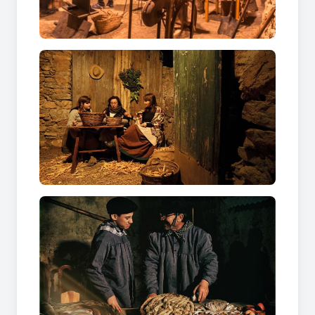
torna a haver garbes, al forn s’hi sent de nou el
flaire del pa acabat de fer, a la taberna s’hi canta
novament i el fum dalt al bosc del Tossalet delata
la carbonera. I tot gràcies als 500 col.laboradors
voluntaris, i les 200 animalons, que fan possible
recrear un total de 44 escenes d'aquest peculiar
pessebre i mostra d'oficis tradicionals del Sud de
Catalunya.
Representacions:
6, 7, 14 i 15 de desembre de 2024
Tria el dia i l’horari en el qual vols comprar
l’entrada i a continuació podràs escollir quin
tipus d’entrada vols
ENLLAÇ