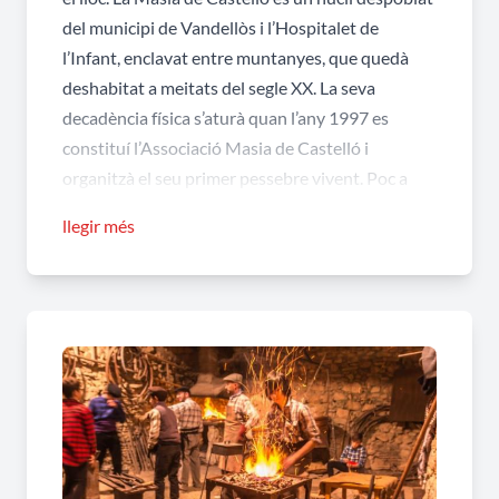
del municipi de Vandellòs i l’Hospitalet de
l’Infant, enclavat entre muntanyes, que quedà
deshabitat a meitats del segle XX. La seva
decadència física s’aturà quan l’any 1997 es
constituí l’Associació Masia de Castelló i
organitzà el seu primer pessebre vivent. Poc a
poc Castelló, gràcies al pessebre, ha recuperat
llegir més
carrers, parets, cases i algun sostre, aleshores mig
enrunats i amagats sota la vegetació. Però no
només ha recuperat el seu aspecte físic. Castelló
gràcies al seu pessebre també recupera, cada
Nadal, la seva vida. Aquella que havia estat a
principis del segle passat quan hi vivien prop de
120 persones.
A Castelló, per Nadal, hi torna a haver ferrer,
baster, llatadores, canyisser, fuster... A l’era hi