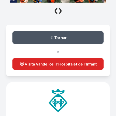
❮
❯
Tornar
o
Visita Vandellòs i l'Hospitalet de l'Infant