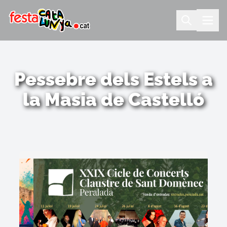
Pessebre dels Estels a
la Masia de Castelló