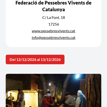
Federació de Pessebres Vivents de
Catalunya
C/ La Font, 18
17256
www.pessebresvivents.cat
info@pessebresvivents.cat
Del 12/12/2026 al 13/12/2026