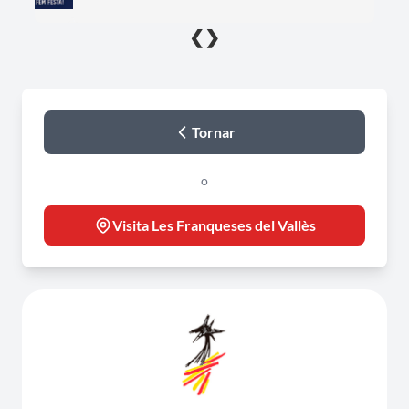
❮
❯
Tornar
o
Visita Les Franqueses del Vallès