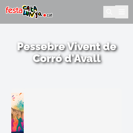
Pessebre Vivent de
Corró d'Avall