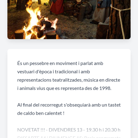
És un pessebre en moviment i parlat amb
vestuari d'època i tradicional i amb
representacions teatralitzades, música en directe
i animals vius que es representa des de 1998.
Al final del recorregut s'obsequiarà amb un tastet
de caldo ben calentet !
NOVETAT !!! - DIVENDRES 13 - 19.30 h i 20.30 h
DISSABTE 14 i DIUMENGE 15: Pasis programats