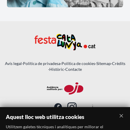
Avís legal
·
Política de privadesa
·
Política de cookies
·
Sitemap
·
Crèdits
·
Històric
·
Contacte
Aquest lloc web utilitza cookies
Utilitzem galetes tècniques i analítiques per millorar el
SUBSCRIU-TE AL BUTLLETÍ