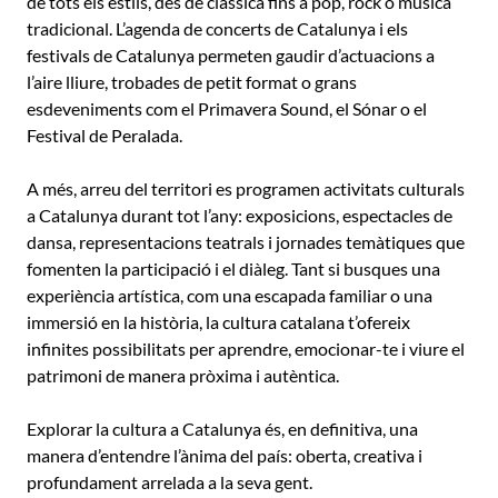
de tots els estils, des de clàssica fins a pop, rock o música
tradicional. L’agenda de concerts de Catalunya i els
festivals de Catalunya permeten gaudir d’actuacions a
l’aire lliure, trobades de petit format o grans
esdeveniments com el Primavera Sound, el Sónar o el
Festival de Peralada.
A més, arreu del territori es programen activitats culturals
a Catalunya durant tot l’any: exposicions, espectacles de
dansa, representacions teatrals i jornades temàtiques que
fomenten la participació i el diàleg. Tant si busques una
experiència artística, com una escapada familiar o una
immersió en la història, la cultura catalana t’ofereix
infinites possibilitats per aprendre, emocionar-te i viure el
patrimoni de manera pròxima i autèntica.
Explorar la cultura a Catalunya és, en definitiva, una
manera d’entendre l’ànima del país: oberta, creativa i
profundament arrelada a la seva gent.