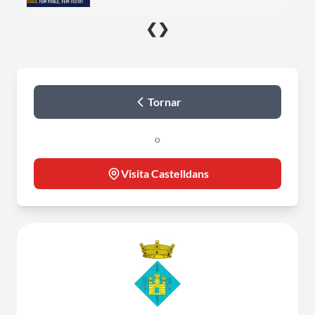
❮
❯
Tornar
o
Visita Castelldans