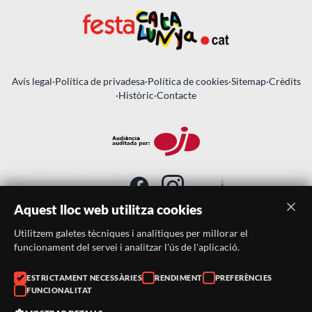
Avís legal
·
Política de privadesa
·
Política de cookies
·
Sitemap
·
Crèdits
·
Històric
·
Contacte
Aquest lloc web utilitza cookies
Utilitzem galetes tècniques i analítiques per millorar el
SUBSCRIU-TE AL BUTLLETÍ
funcionament del servei i analitzar l'ús de l'aplicació.
ESTRICTAMENT NECESSÀRIES
RENDIMENT
PREFERÈNCIES
Telèfon:
938046359
FUNCIONALITAT
Correu:
festacatalunya@festacatalunya.cat