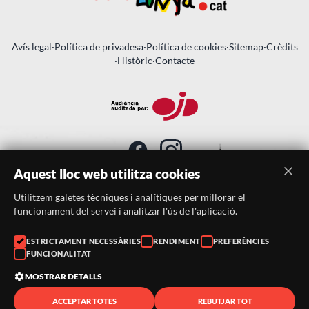
Avís legal
·
Política de privadesa
·
Política de cookies
·
Sitemap
·
Crèdits
·
Històric
·
Contacte
Aquest lloc web utilitza cookies
Utilitzem galetes tècniques i analítiques per millorar el
SUBSCRIU-TE AL BUTLLETÍ
funcionament del servei i analitzar l'ús de l'aplicació.
Telèfon:
938046359
ESTRICTAMENT NECESSÀRIES
RENDIMENT
PREFERÈNCIES
FUNCIONALITAT
Correu:
festacatalunya@festacatalunya.cat
MOSTRAR DETALLS
ACCEPTAR TOTES
REBUTJAR TOT
© 2026 ·
FestaCatalunya
— Tots els drets reservats · Web