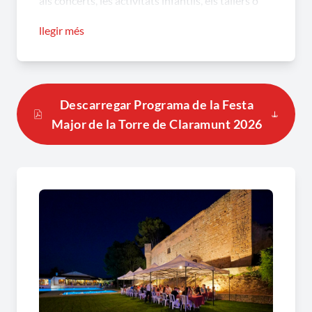
als concerts, les activitats infantils, els tallers o
les propostes tradicionals com les havaneres, les
llegir més
sardanes o la revetlla de Sant Joan, la festa
oferirà moments per compartir i gaudir en
comunitat.
Descarregar Programa de la Festa
Un dels moments més destacats serà la
Major de la Torre de Claramunt 2026
celebració de la revetlla, amb l’arribada de la
Flama del Canigó, el sopar popular i una nit plena
de música. També hi haurà espai per a l’esport,
amb tornejos i activitats, així com per a les
propostes familiars i adreçades als més petits.
La Festa Major culminarà amb els actes
tradicionals i esportius, posant punt final a uns
dies plens d’activitat i convivència.