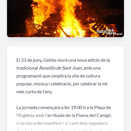
El 23 de juny, Gelida viurà una nova edició de la
tradicional
Revetlla de Sant Joan
, amb una
programació que omplirà la vila de cultura
popular, música i celebració,
per celebrar la nit
més curta de l’any
.
La jornada començarà a les 19.00 h a la Plaça de
l’Església amb l’
arribada de la Flama del Canigó
,
la
lectura del manifest
i el
cant dels segadors
.
També hi participaran diverses entitats culturals