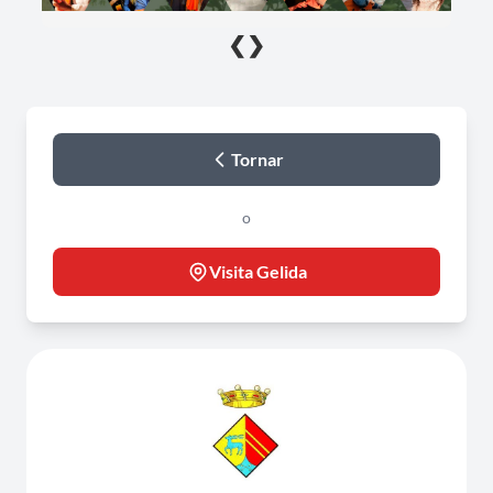
❮
❯
Tornar
o
Visita Gelida