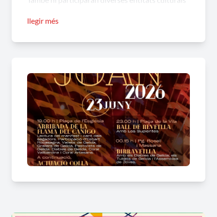
del municipi, entre les quals l’Esbart Rocasagna,
llegir més
els Vailets de Gelida, els Grallers de Gelida, els
Pastorets de Gelida, els Diables de Gelida, la
Coral Vallbardina i la Coral Artesans. Tot seguit
tindrà lloc l’actuació de la
colla infantil dels
Diables
.
A les 22.00 h, la Plaça de la Vila acollirà el
tradicional
Sopar Popular
. Les persones
assistents hauran de portar el seu sopar, mentre
que l’Ajuntament oferirà coca i cava. Les
inscripcions es podran formalitzar del 5 al 18 de
juny a través dels canals habilitats.
La programació continuarà a les 23.00 h amb el
Ball de Revetlla
, amenitzat pel grup Los