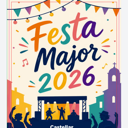
Suplentes. A les 00.15 h tindrà lloc la
Birravetlla
i, a partir de les 02.00 h, la festa seguirà amb la
Disco de Sant Joan
amb DJ Jangar a la Pista
Jardí UCG.