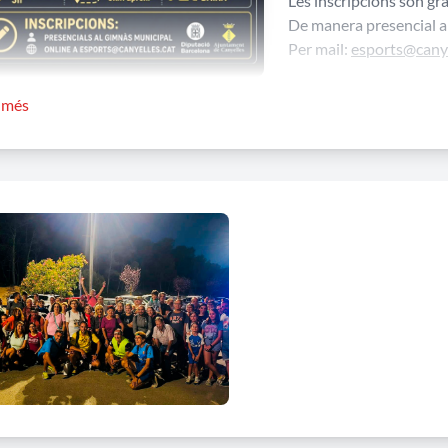
Les inscripcions són gra
De manera presencial a
Per mail:
esports@canye
r més