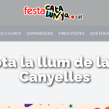
S I CIUTATS
EXPERIÈNCIES
FIRES I FESTES
QUÈ FER 
a la llum de la
Canyelles