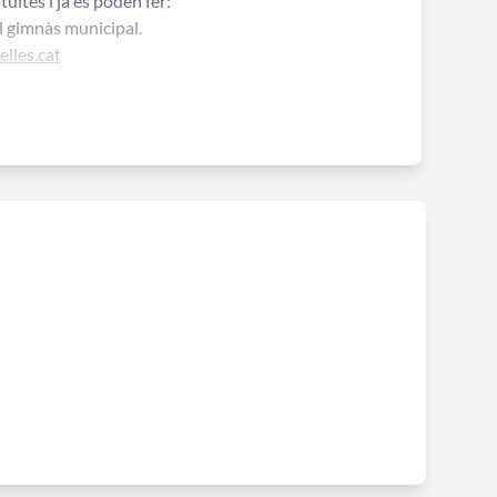
tuïtes i ja es poden fer:
l gimnàs municipal.
lles.cat