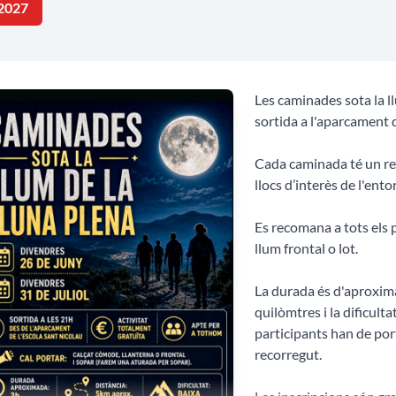
2027
Les caminades sota la l
sortida a l'aparcament d
Cada caminada té un rec
llocs d’interès de l'ento
Es recomana a tots els 
llum frontal o lot.
La durada és d'aproxima
quilòmtres i la dificulta
participants han de por
recorregut.