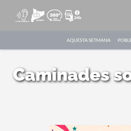
AQUESTA SETMANA
POBLE
Caminades sot