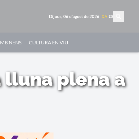
Dijous, 06 d'agost de 2026
CA
|
ES
AMB NENS
CULTURA EN VIU
 lluna plena a