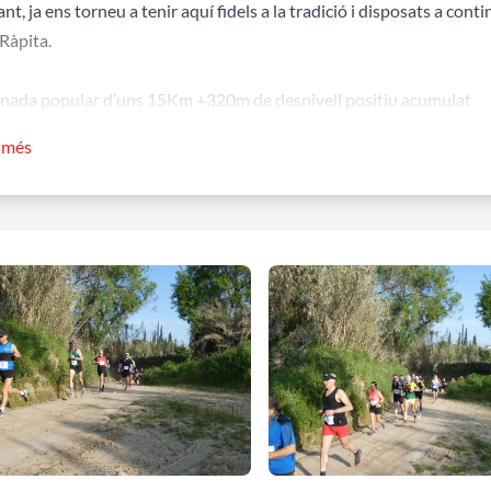
ant, ja ens torneu a tenir aquí fidels a la tradició i disposats a conti
 Ràpita.
nada popular
d’uns 15Km +320m de desnivell positiu acumulat
 llarga de 22 km
r més
 curta de 11,7 km
Més informació i inscr