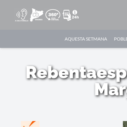
AQUESTA SETMANA
POBLE
Rebentaespa
Mar