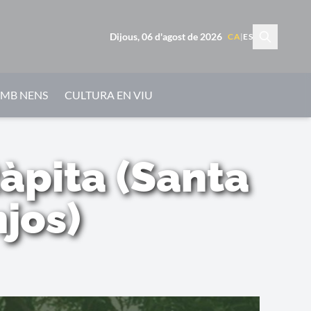
Dijous, 06 d'agost de 2026
CA
|
ES
AMB NENS
CULTURA EN VIU
àpita (Santa
jos)