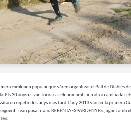
imera caminada popular que vàren organitzar el Ball de Diables de l
lla. Els 30 anys es van tornar a celebrar amb una altra caminada i e
sitaren repetir dos anys més tard.
L’any 2013 van fer la primera C
y següent li van posar nom: REBENTAESPARDENYES, jugant amb el n
ten.