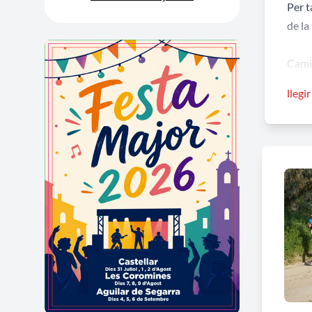
Per t
de la
Cami
Cursa
llegi
Cursa