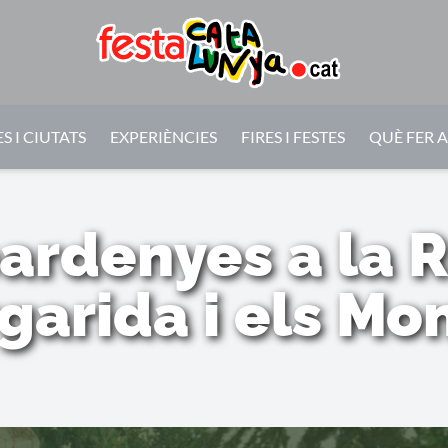
S I CIUTATS
EXPERIÈNCIES
FIRES I FESTES
QUÈ FER 
rdenyes a la R
garida i els Mon