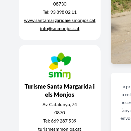
08730
Tel: 93 898 02 11
www.santamargaridaielsmonjos.cat
info@smmonjos.cat
Turisme Santa Margarida i
La pr
els Monjos
la co
neces
Av. Catalunya, 74
l’an
0870
envol
Tel: 669 287 539
turismesmmonjos.cat