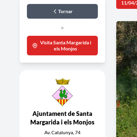
11/04/
Tornar
o
Visita Santa Margarida i
els Monjos
Ajuntament de Santa
Margarida i els Monjos
Av. Catalunya, 74