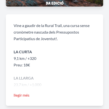
Vine a gaudir de la Rural Trail, una cursa sense
cronòmetre nascuda dels Pressupostos
Participatius de Joventut!.
LA CURTA
9,1 km / +320
Preu: 18€
LA LLARGA
23,7 km / +1.000
Preu: 23€
llegir més
Les inscripcions s'han de fer al
següent enllaç