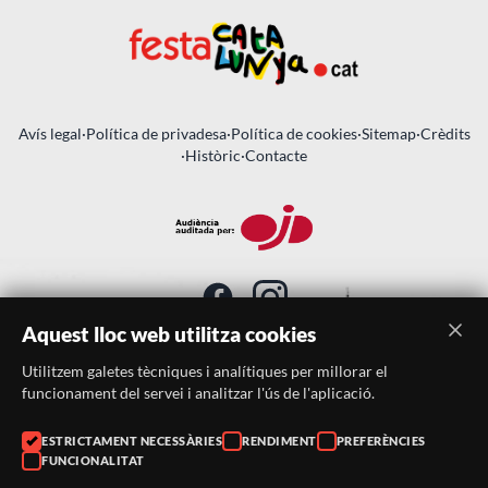
Avís legal
·
Política de privadesa
·
Política de cookies
·
Sitemap
·
Crèdits
·
Històric
·
Contacte
Aquest lloc web utilitza cookies
Utilitzem galetes tècniques i analítiques per millorar el
SUBSCRIU-TE AL BUTLLETÍ
funcionament del servei i analitzar l'ús de l'aplicació.
ESTRICTAMENT NECESSÀRIES
RENDIMENT
PREFERÈNCIES
Telèfon:
938046359
FUNCIONALITAT
Correu:
festacatalunya@festacatalunya.cat