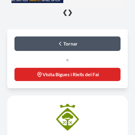
❮
❯
Tornar
o
Visita Bigues i Riells del Fai