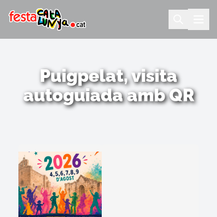
Puigpelat, visita
autoguiada amb QR