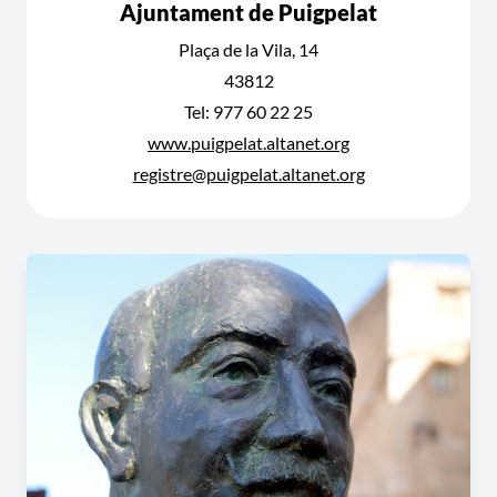
Ajuntament de Puigpelat
Plaça de la Vila, 14
43812
Tel: 977 60 22 25
www.puigpelat.altanet.org
registre@puigpelat.altanet.org