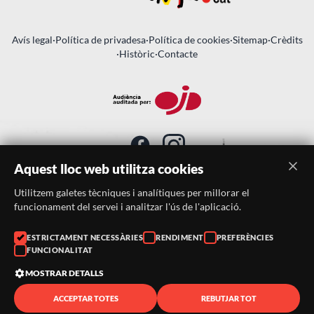
Avís legal
·
Política de privadesa
·
Política de cookies
·
Sitemap
·
Crèdits
·
Històric
·
Contacte
Aquest lloc web utilitza cookies
Utilitzem galetes tècniques i analítiques per millorar el
SUBSCRIU-TE AL BUTLLETÍ
funcionament del servei i analitzar l'ús de l'aplicació.
Telèfon:
938046359
ESTRICTAMENT NECESSÀRIES
RENDIMENT
PREFERÈNCIES
FUNCIONALITAT
Correu:
festacatalunya@festacatalunya.cat
MOSTRAR DETALLS
ACCEPTAR TOTES
REBUTJAR TOT
© 2026 ·
FestaCatalunya
— Tots els drets reservats · Web