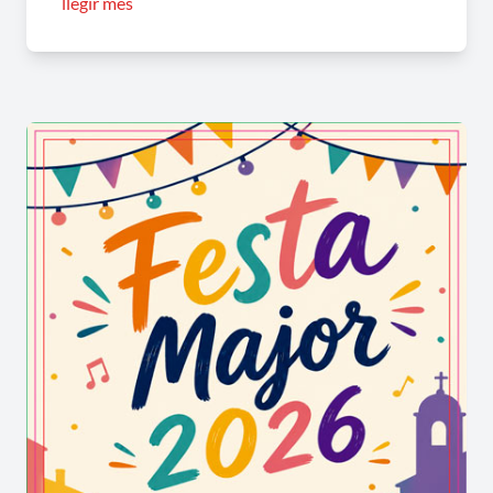
llegir més
visions virtuals en 360º.
Coves de can Miquelito Ferrer a
Puigpelat