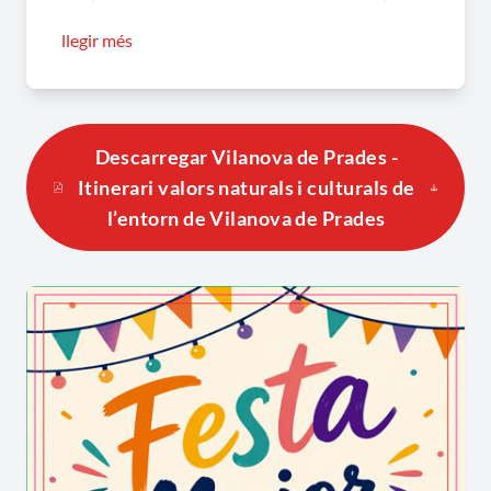
de pastors i animals. Està formada per una
llegir més
trentena de metres de llargada per uns cinc de
profunditat.
La cova dels Calaixos de l'Ereldo, també
Descarregar Vilanova de Prades -
coneguda com cova de l'Home Fe
, està ubicada
Itinerari valors naturals i culturals de
dins del terme municipal del Vilosell a les
l’entorn de Vilanova de Prades
Garrigues. Malgrat ser una cova de proporcions i
dimensions modestes és la més gran
documentada a la comarca. Ubicada a la serra de
Llena, disposa d’una molt interessant mostra
d’espècies vegetals pròpies de zones més
humides.
El nom popular de la cova de l’Home Fe, hom la
relaciona amb una antiga història que explica