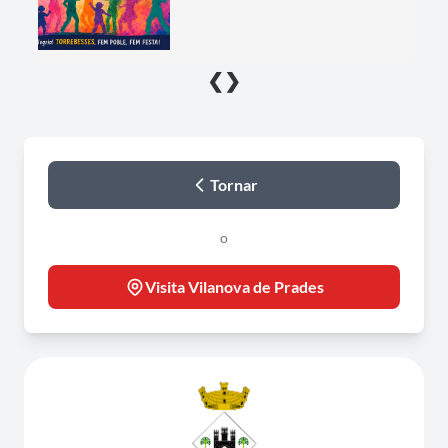
❮
❯
Tornar
o
Visita Vilanova de Prades