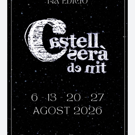
que va guanyant alçada a mesura que la
recorrem.
La
Serra de la Llena
està situada als municipis de
Vilanova de Prades a la comarca de la Conca de
Barberà, de la Pobla de Cérvoles i el Vilosell a les
Garrigues. Els cims més significatius son la Punta
del Curull (1021 m), Penya Alta (1015 m), Punta
del General (924 m), Punta de Viern (904 m),
Punta del Moliner (902 m), Punta del Marc (901
m), Punta del Ponç (892 m) i la Punta d'en Llor
(891 m). És una alineació escarpada de la
serralada Prelitoral catalana, de direcció nord-
est-sud-oest, que delimita les conques
ebrenques del riu Set (les Garrigues) i del riu de
Montsant (el Priorat) i la mediterrània del riu
Francolí (la Conca de Barberà). Està formada