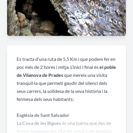
Es tracta d’una ruta de 5,5 Km i que podem fer en
poc més de 2 hores i mitja. L’inici i final és
el poble
de Vilanova de Prades
que mereix una visita
tranquil·la que permeti gaudir del silenci dels
seus carrers, la solidesa de la seva història i la
fermesa dels seus habitants:
Església de Sant Salvador
La Cova de les Bigues
és una balma que des de
temps immemorials s’ha fet servir com aixopluc