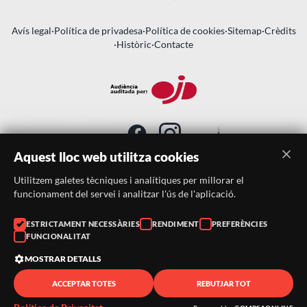
Avís legal
·
Política de privadesa
·
Política de cookies
·
Sitemap
·
Crèdits
·
Històric
·
Contacte
Aquest lloc web utilitza cookies
Utilitzem galetes tècniques i analítiques per millorar el
SUBSCRIU-TE AL BUTLLETÍ
funcionament del servei i analitzar l'ús de l'aplicació.
ESTRICTAMENT NECESSÀRIES
RENDIMENT
PREFERÈNCIES
Telèfon:
938046359
FUNCIONALITAT
Correu:
festacatalunya@festacatalunya.cat
MOSTRAR DETALLS
ACCEPTAR TOTES
REBUTJAR TOT
© 2026 ·
FestaCatalunya
— Tots els drets reservats · Web
desenvolupada amb ❤️ per
CompsaOnline