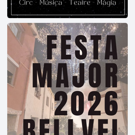
bàsicament de conglomerats formats a partir de
materials dipositats a l’eocè que durant el terciari
es van aixecar a causa del plegament alpí.
La
Punta del Curull
també conegut com la tossa
del Quico-, és un turó que té entre 1.021 i 1.023
metres segons seguim un o altre autor, que actua
de fita entre el termes municipals del Vilosell i
Vilanova de Prades. Aquí doncs limiten les
comarques de les Garrigues i la Conca de Barberà
i, en conseqüència les fronteres de les províncies
de Lleida i Tarragona.
Des del cim puc es gaudeix d’una vista
excepcional, amb la serra de Prades, la plana de
Lleida, el Montsec, Montserrat, el Montseny i el