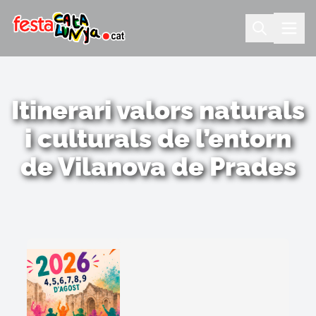
Itinerari valors naturals
i culturals de l’entorn
de Vilanova de Prades