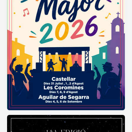
com en el decurs d’una de les guerres carlines, un
home s’hi va amagar. En algunes ocasions sortia i
cridava “Gent de Vilanova, tinguin fe, que la
guerra s’acabarà”. Qui sap si aquest personatge
té alguna relació amb Pere Balcells Masgoret,
conegut com el Nen de Prades, un guerriller carlí
que destacà durant la Tercera guerra carlina.
Quan només tenia dinou anys ja havia organitzat
el seu primer grup armant amb una vintena
d’homes. Es va destacar per la seva gran capacitat
d’adaptació al terreny i per les victòries assolides
enfront el coronel isabelí Alejandro Picaso o el
comandant Manuel Orozco.
Per accedir-hi, després de recórrer un pas estret
trobem la galeria que conforma la cova, d’una
quinzena de metres, inicialment força baixa però