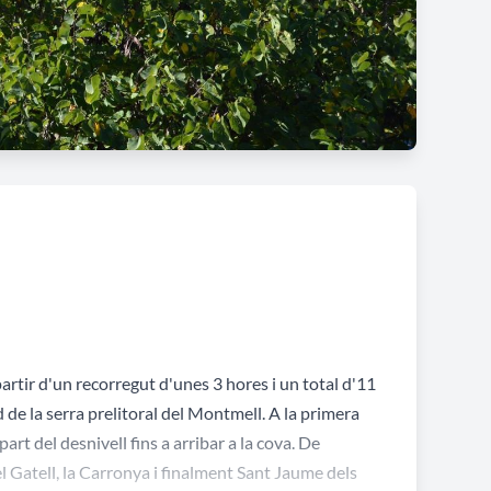
artir d'un recorregut d'unes 3 hores i un total d'11
de la serra prelitoral del Montmell. A la primera
rt del desnivell fins a arribar a la cova. De
 Gatell, la Carronya i finalment Sant Jaume dels