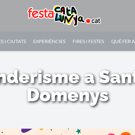
S I CIUTATS
EXPERIÈNCIES
FIRES I FESTES
QUÈ FER 
nderisme a San
Domenys