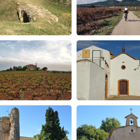
l: dificultat tècnica mitjana exceptuant alguns trams puntuals ped
ipció: aquesta ruta ens permetrà conèixer l'extrem nord-oest del 
al en un entorn tranquil i esplèndid per gaudir en família. Iniciare
emblemàtic del Camí Ral, posteriorment, a l'esquerra del camí pod
ant entrarem al Fondo de Can Pau on seguirem el recorregut del Tor
rem direcció sud per la Plana de Gassó fins a arribar al cim del Pi 
 i el litoral penedesenc. Ja de tornada, baixarem per un corriol que
tal, punt on hem iniciat la ruta.
 4. SERRA DELS LLOBETS
regut: 7 quilòmetres, 2 hores i 160 metres de desnivell acumulats
l: dificultat tècnica mitjana.
ipció: aquesta ruta ens permetrà descobrir diversos corriols al vol