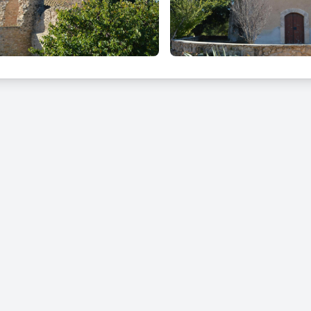
na, ja que és una ruta circular des del nucli de l’Hostal sense grans
hores.
 5. PAPIOLET - TORREGASSA
regut: 6 quilòmetres, 90 minuts i 90 metres de desnivell acumulat
l: dificultat tècnica baixa. Petit passeig apte per a tots els públics i 
ipció: itinerari planer per l’oest del municipi el qual ens permetrà 
ció del Papiolet, la Torregassa i el Papagai. Per tant, podem iniciar
e la resta de poblacions que trobem en aquest recorregut.
 6. RUTA CIRCULAR PEL MUNICIPI
regut: 17 quilòmetres, 4 hores i 160 metres de desnivell acumulat
l: dificultat tècnica baixa. Ruta circular on l’única dificultat és la di