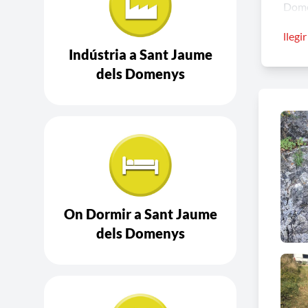
Dome
llegi
RUTA
Indústria a Sant Jaume
dels Domenys
Ruta 
Descr
de Sa
trans
nucli
indic
On Dormir a Sant Jaume
RUTA
dels Domenys
Distà
Dura
Desni