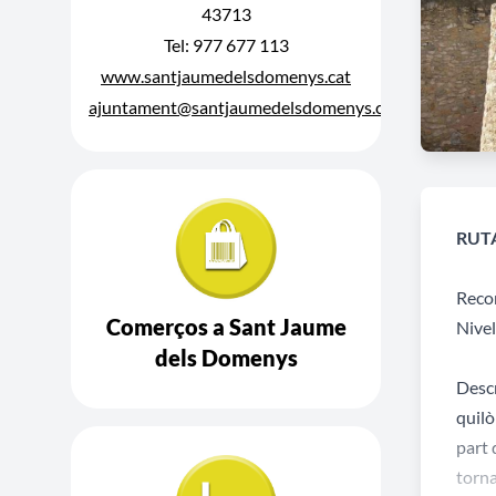
43713
Tel: 977 677 113
www.santjaumedelsdomenys.cat
ajuntament@santjaumedelsdomenys.cat
RUTA
Reco
Comerços a Sant Jaume
Nivel
dels Domenys
Descr
quilò
part 
torna