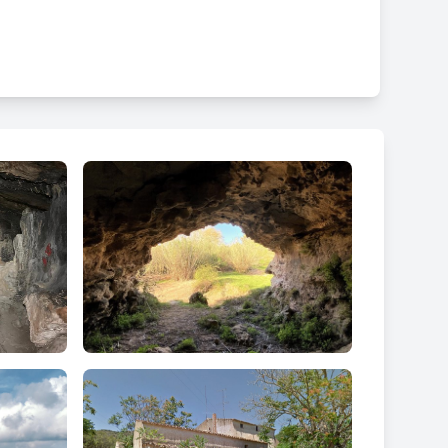
rimonials d'època romana que trobem dins el terme
ic de la plana penedesenca, ja que la ruta
etger, enllaçant d'aquesta manera els principals
m iniciar des de qualsevol dels nuclis anteriorment