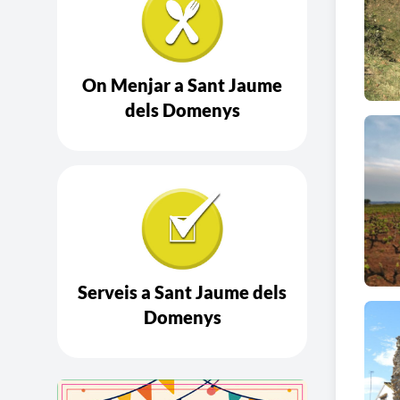
Nivel
Descr
On Menjar a Sant Jaume
natur
dels Domenys
de l'
endav
Segui
plana
l'Hos
RUTA
Serveis a Sant Jaume dels
Recor
Domenys
Nivel
Descr