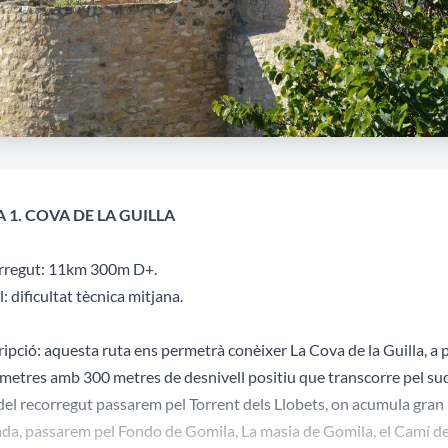
 1. COVA DE LA GUILLA
rregut: 11km 300m D+.
l: dificultat tècnica mitjana.
ipció: aquesta ruta ens permetrà conèixer La Cova de la Guilla, a p
metres amb 300 metres de desnivell positiu que transcorre pel sud 
del recorregut passarem pel Torrent dels Llobets, on acumula gran pa
da, passarem pel Fondo de Gomila, La masia de Gomila, el Camí del