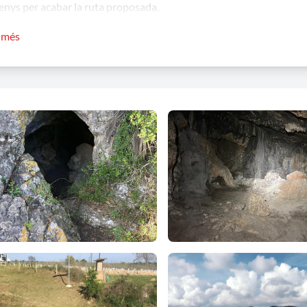
nys per acabar la ruta proposada.
r més
 2. EL PÈLAG I LA COVA GRAN
familiar d'11 km i 2 hores de recorregut i 100 metres de desnivell
ipció: aquesta ruta ens permetrà conèixer diversos elements pat
nt Jaume dels Domenys, però també el paisatge agrícola característ
corre entre vinyes i les poblacions de La Carronya, Cornudella i Ll
s de població de l'oest del municipi. Per tant, aquesta ruta la pode
ats.
 3. QUATRE FITES, PI SOL
ncia: 11 quilòmetres
da: 3 hores
vell acumulat: 250 metres positius