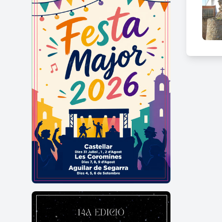
la zo
dues 
RUTA
Recor
Nivel
Descr
pobla
des d
RUTA
Recor
Nivel