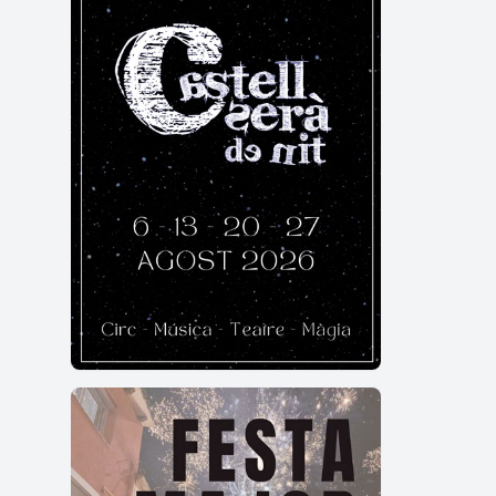
Descr
Papio
senti
pobla