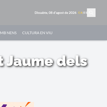
Dissabte, 08 d'agost de 2026
CA
|
ES
AMB NENS
CULTURA EN VIU
t Jaume dels