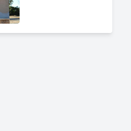
 dificultats, la qual la podrem realitzar amb menys de
s.
nivells.
gaudir d’un entorn agrícola proper als nuclis de
 la ruta tant des del punt proposat al Papiolet, com
s.
stància a recórrer.