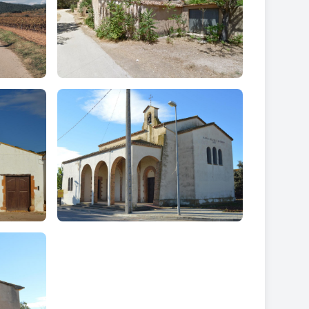
regosos.
municipi de Sant Jaume i en particular el patrimoni
m l'excursió des de l'Hostal, passarem per un tram
rem observar el Castell de Gimenelles. Més
rent de Sant Marc fins a arribar a les 4 Fites.
Sol, on podrem observar les vistes a 360 graus de la
 ens portarà al Papagai, La Torregassa i finalment a
.
tant de la Serra dels Llobets sense allunyar-nos de