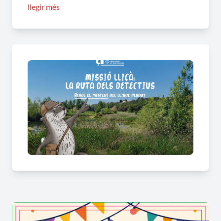
llegir més
detectius per un dia!
Un cop resolt tots els enigmes i superada la
missió, podreu tornar al punt d’inici per recollir
una recompensa.
L’activitat té una
durada aproximada de 2.5
hores, i és d’intensitat baixa i apta per a tots els
públics i edats, tant a peu com en bicicleta.
Es pot realitzar en format físic, mitjançant un
díptic que podreu recollir al Punt d’Informació
Turística (Biblioteca de Lliçà d’Amunt), o bé en
format digital seguint les pistes directament amb
el vostre mòbil o tauleta accedint al
joc
Més informació al
següent enllaç