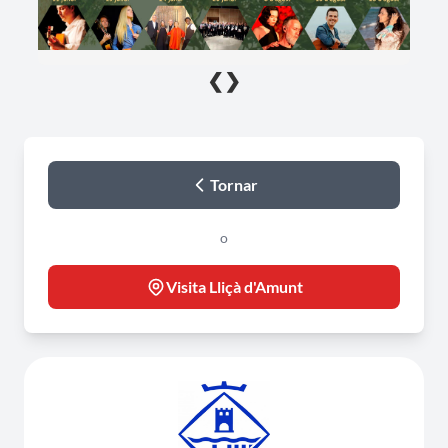
❮
❯
Tornar
o
Visita Lliçà d'Amunt