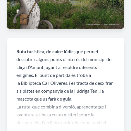
Ruta turística, de caire lúdic
, que permet
descobrir alguns punts d’interès del municipi de
Lliçà d’Amunt jugant a resoldre diferents
enigmes. El punt de partida es troba a
la
Biblioteca Ca l’Oliveres
, i es tracta de desxifrar
sis pistes en companyia de la llúdriga Teni, la
mascota que us farà de guia.
La ruta, que combina diversió, aprenentatge i
aventura, es basa en un misteri sobre la
desaparició d’un llibre antic relacionat amb el
passat de Lliçà d’Amunt. Us convertireu en