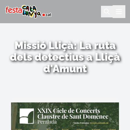
Missió Lliçà: La ruta
dels detectius a Lliçà
d'Amunt