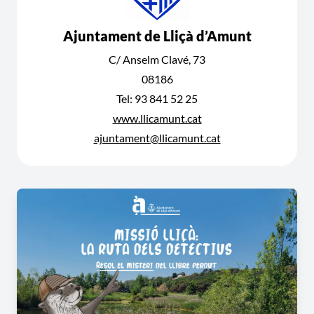
Ajuntament de Lliçà d’Amunt
C/ Anselm Clavé, 73
08186
Tel: 93 841 52 25
www.llicamunt.cat
ajuntament@llicamunt.cat