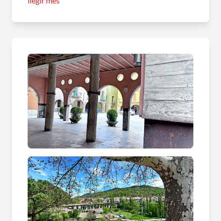
llegir més
les valls que formen el riu Ter, la vila compta amb
diferents rutes pensades per fer a peu o en
bicicleta com la Ruta del ferro i el carbó, la Via
Verda del Ter i d’altres rutes a destacar que
podeu consultar
aquí
o bé a l’
oficina de
turisme
situada al Palau de l’Abadia.
Recomanem començar la visita fent un tomb per
la Vila Vella i seguir la ruta senyalitzada del
patrimoni monumental, amb 10 dels seus
principals punts d’interès, i endinsar-te en la
història i cultura d’aquesta vila monumental.