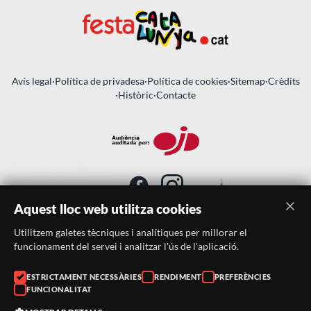
Avís legal
·
Política de privadesa
·
Política de cookies
·
Sitemap
·
Crèdits
·
Històric
·
Contacte
Aquest lloc web utilitza cookies
Utilitzem galetes tècniques i analítiques per millorar el
SUBSCRIU-TE AL BUTLLETÍ
funcionament del servei i analitzar l'ús de l'aplicació.
ESTRICTAMENT NECESSÀRIES
RENDIMENT
PREFERÈNCIES
Telèfon:
938046359
FUNCIONALITAT
Correu:
festacatalunya@festacatalunya.cat