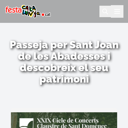
Passeja per Sant Joan
de les Abadesses i
descobreix el seu
patrimoni