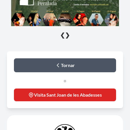
❮
❯
Tornar
o
Visita Sant Joan de les Abadesses