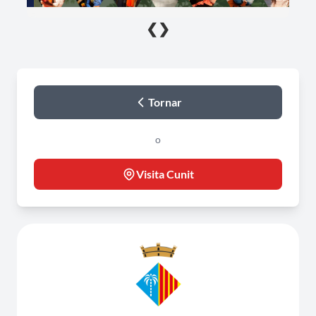
❮
❯
Tornar
o
Visita Cunit