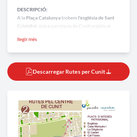
DESCRIPCIÓ:
A la
Plaça Catalunya
trobem
l’església de Sant
Cristòfol
,
única parròquia de Cunit erigida al
S.XVIII sobre l’antiga església romànica de la que
llegir més
es conserven els absis, reconvertits en sagristia.
Davant mateix troben
l’hostal La
Diligència,
erigida al 1515 i antiga casa de postes
de la ruta de les diligències de Barcelona a
Descarregar Rutes per Cunit
Tarragona. Baixem pel C/ Joan XXIII per a trobar
la
casa pairal “El Castell”,
corresponent a l’antic
Castell de Cunit que ha estat totalment
transformat i no guarda cap record del seu passat
medieval. A l’altre part de la riera hi ha
“Cal
Fabes”,
casa de pagès, típica de poble, que encara
conserva l’hort al darrera de la casa. Continuem
pel C/ de l’Estació on, a mà esquerra, ens queda