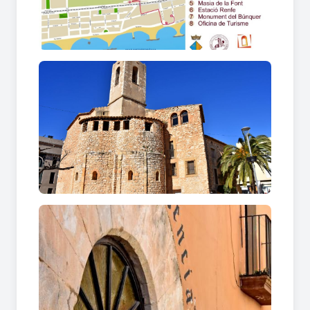
la
“Masia de la Font”
avui dia deshabitada i
coneguda con a centre de contraban de tabac
que tenia lloc en aquesta àrea després de la
Guerra Civil. Arribem a
l’estació de la
Renfe,
inaugurada el 16 d’abril de 1982. Abans
només hi havia un baixador. Passant pel pas sota
la via i anant en direcció a la platja, es troba el
final de l’Avinguda de la Font, ubicació
del
búnquer
que es va construir arran de la
Guerra Civil per a la defensa de les costes
catalanes davant un hipotètic desembarcament
de les tropes franquistes. Constava d’un niu de
metralladora del que avui dia no es conserva cap
vestigi. El recorregut finalitza a
l’oficina de
turisme
situada al C/Francesc Macià, 3.
Sortida: Plaça Sant Cristòfol