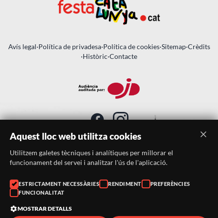
Avís legal
·
Política de privadesa
·
Política de cookies
·
Sitemap
·
Crèdits
·
Històric
·
Contacte
Aquest lloc web utilitza cookies
Utilitzem galetes tècniques i analítiques per millorar el
SUBSCRIU-TE AL BUTLLETÍ
funcionament del servei i analitzar l'ús de l'aplicació.
ESTRICTAMENT NECESSÀRIES
RENDIMENT
PREFERÈNCIES
Telèfon:
938046359
FUNCIONALITAT
Correu:
festacatalunya@festacatalunya.cat
MOSTRAR DETALLS