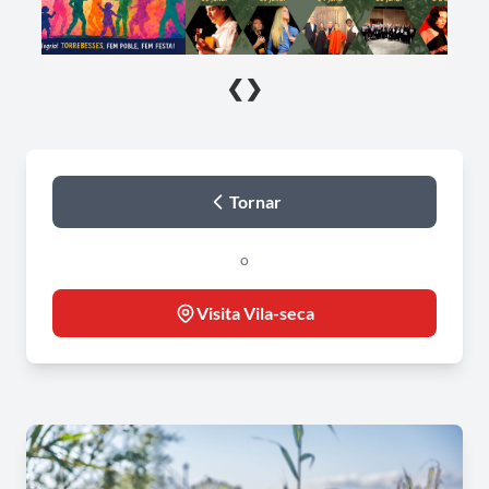
❮
❯
Tornar
o
Visita Vila-seca