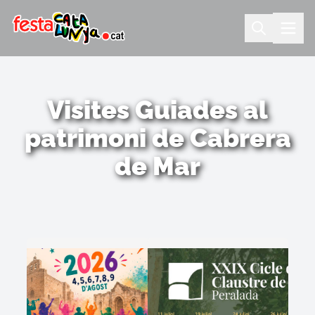
Visites Guiades al
patrimoni de Cabrera
de Mar