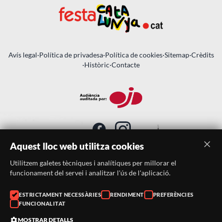
Avís legal
·
Política de privadesa
·
Política de cookies
·
Sitemap
·
Crèdits
·
Històric
·
Contacte
Aquest lloc web utilitza cookies
Utilitzem galetes tècniques i analítiques per millorar el
SUBSCRIU-TE AL BUTLLETÍ
funcionament del servei i analitzar l'ús de l'aplicació.
Telèfon:
938046359
ESTRICTAMENT NECESSÀRIES
RENDIMENT
PREFERÈNCIES
FUNCIONALITAT
Correu:
festacatalunya@festacatalunya.cat
MOSTRAR DETALLS