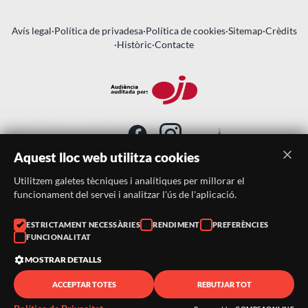
Avís legal
·
Política de privadesa
·
Política de cookies
·
Sitemap
·
Crèdits
·
Històric
·
Contacte
Aquest lloc web utilitza cookies
Utilitzem galetes tècniques i analítiques per millorar el
SUBSCRIU-TE AL BUTLLETÍ
funcionament del servei i analitzar l'ús de l'aplicació.
Telèfon:
938046359
ESTRICTAMENT NECESSÀRIES
RENDIMENT
PREFERÈNCIES
FUNCIONALITAT
Correu:
festacatalunya@festacatalunya.cat
MOSTRAR DETALLS
ACCEPTAR TOTES
REBUTJAR TOT
© 2026 ·
FestaCatalunya
— Tots els drets reservats · Web
desenvolupada amb ❤️ per
CompsaOnline