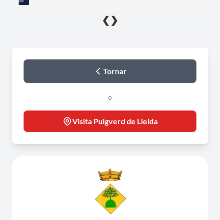
❮
❯
Tornar
o
Visita Puigverd de Lleida