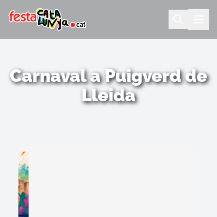
Carnaval a Puigverd de
Lleida