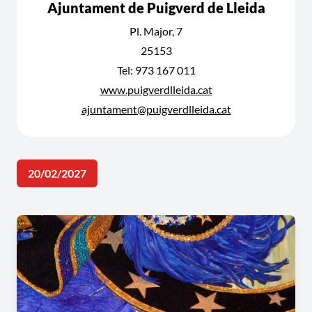
Ajuntament de Puigverd de Lleida
Pl. Major, 7
25153
Tel: 973 167 011
www.puigverdlleida.cat
ajuntament@puigverdlleida.cat
20/02/2027