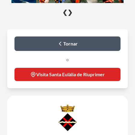
❮
❯
Tornar
o
Visita Santa Eulàlia de Riuprimer