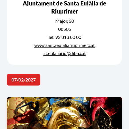
Ajuntament de Santa Eulàlia de
Riuprimer
Major, 30
08505
Tel: 93 813 80 00
www.santaeulaliariuprimer.cat
st.eulaliariu@diba.cat
07/02/2027