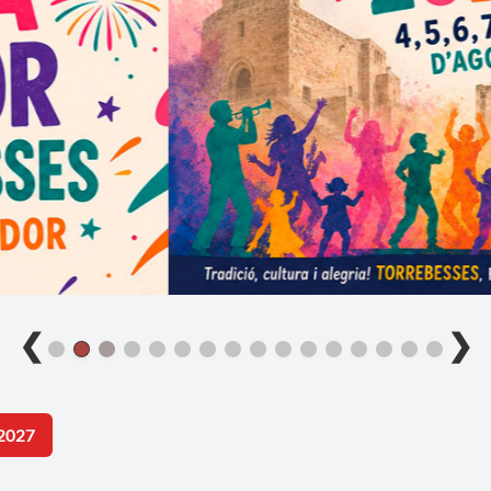
❮
❯
2027