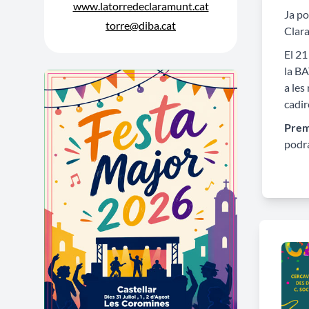
www.latorredeclaramunt.cat
Ja po
torre@diba.cat
Clar
El 21
la BA
a les
cadir
Prem
podra