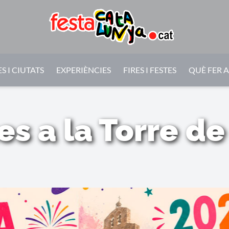
S I CIUTATS
EXPERIÈNCIES
FIRES I FESTES
QUÈ FER 
es a la Torre d