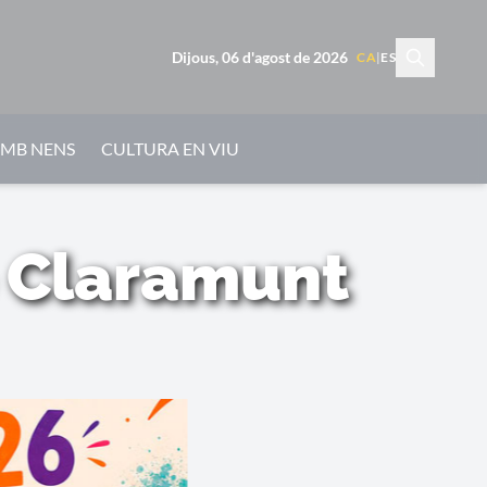
Dijous, 06 d'agost de 2026
CA
|
ES
AMB NENS
CULTURA EN VIU
e Claramunt