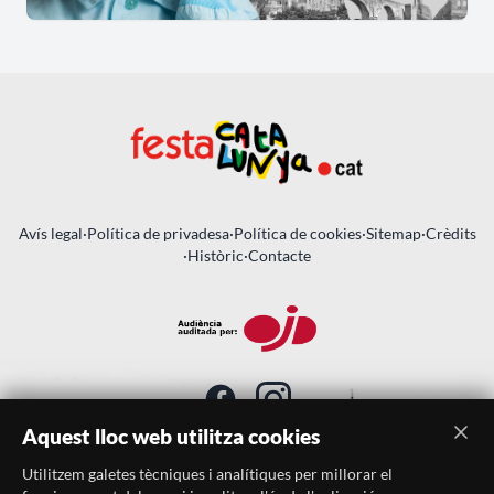
Avís legal
·
Política de privadesa
·
Política de cookies
·
Sitemap
·
Crèdits
·
Històric
·
Contacte
Aquest lloc web utilitza cookies
Utilitzem galetes tècniques i analítiques per millorar el
SUBSCRIU-TE AL BUTLLETÍ