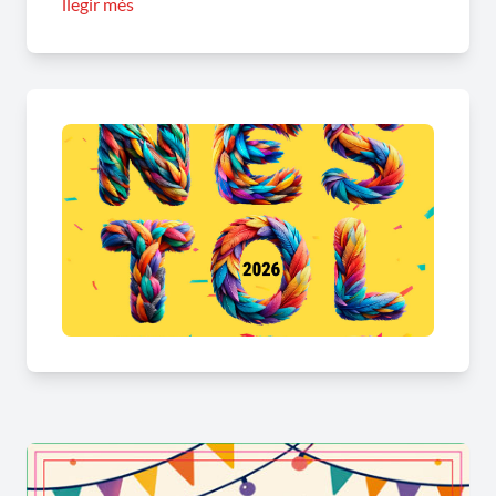
llegir més
22.30h: Entrega de premis del III Concurs de
Carnestoltes (Pavelló)
De 23.00h a 04.00h: Orquestra Mitjanit + Dj
Tònics