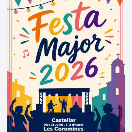
trobar
demostracions ramaderes
,
mostres
d'oficis tradicionals
,
mercats d'artesania
,
productes de proximitat
, espais de divulgació i
altres propostes que permeten aprofundir en el
patrimoni rural de la comarca.
Aquest ambient festiu converteix el
Concurs de
Gossos d’Atura
en una experiència apta per a
tota la família, combinant espectacle, tradició i
divulgació.
Per què visitar el Concurs de Gossos
d’Atura de Castellar de n’Hug?
Visitar el
Concurs de Gossos d’Atura
és una
oportunitat excepcional per contemplar una
disciplina única, descobrir el valor de l'ofici de
pastor i gaudir d'un dels esdeveniments més