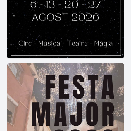
Sí. El
Concurs de Gossos d’Atura
és una
proposta familiar que combina competició,
divulgació, artesania i tradicions populars.
Què fa especial el Concurs de Gossos
d’Atura de Castellar de n’Hug?
El
Concurs de Gossos d’Atura
destaca pel seu
valor patrimonial, per la qualitat de les
demostracions i per preservar una tradició
estretament lligada a la història ramadera dels
Pirineus.