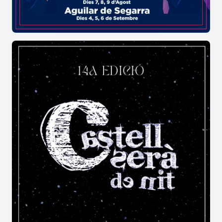
representatius de la cultura tradicional catalana.
L'habilitat dels gossos, la destresa dels pastors i
l'ambient de muntanya fan del
Concurs de
Gossos d’Atura de Castellar de n’Hug
una cita
imprescindible per als amants de la natura, les
tradicions i el món rural.
Què es pot veure al Concurs de Gossos
d’Atura?
El
Concurs de Gossos d’Atura
inclou proves de
conducció de ramats, demostracions de
l'habilitat dels gossos i dels pastors, així com
activitats vinculades al món rural.
És una activitat apta per a tota la
família?