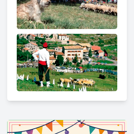
persona.
Durant el
Concurs de Gossos d’Atura
, els
assistents poden seguir les diferents proves des
de prop i descobrir les tècniques tradicionals de
conducció del bestiar, una activitat estretament
vinculada a la vida de muntanya i a l'ofici de
pastor.
Concurs de Gossos d’Atura, una
jornada per descobrir el patrimoni del
món rural
Més enllà de la competició, el
Concurs de Gossos
d’Atura
acostuma a convertir-se en una gran
festa popular amb activitats relacionades amb el
territori i la cultura local. Els visitants hi poden