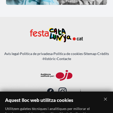
Avís legal
·
Política de privadesa
·
Política de cookies
·
Sitemap
·
Crèdits
·
Històric
·
Contacte
Aquest lloc web utilitza cookies
Utilitzem galetes tècniques i analítiques per millorar el
SUBSCRIU-TE AL BUTLLETÍ