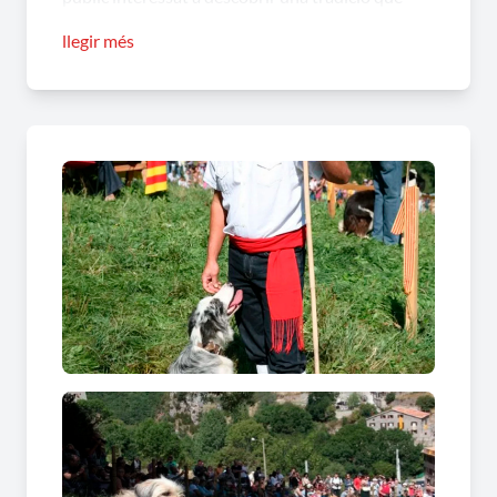
forma part del patrimoni del Pirineu i que es
llegir més
manté viva gràcies a la dedicació dels seus
protagonistes. L'entorn de Castellar de n'Hug
ofereix l'escenari ideal per gaudir d'una jornada
carregada d'emoció i autenticitat.
Concurs de Gossos d’Atura, una
exhibició d’habilitat, precisió i
complicitat
El
Concurs de Gossos d’Atura
reuneix pastors i
gossos que demostren la seva capacitat per
conduir i agrupar el ramat
, superar diferents
exercicis i respondre amb precisió a les
indicacions del pastor. Aquesta exhibició permet
apreciar el resultat d'anys d'entrenament,
confiança i treball conjunt entre l'animal i la