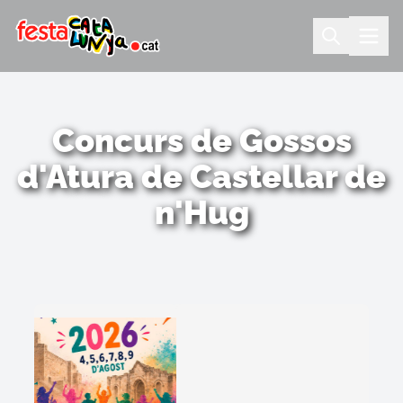
Concurs de Gossos
d'Atura de Castellar de
n'Hug