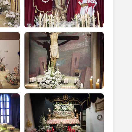
a les 19.30 h i Divendres Sant a les 11.00 h (apte per
a@gmail.com
(deixant un nom i un telèfon de