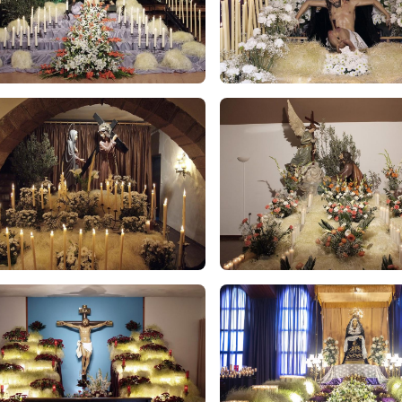
ies i horaris de les rutes guiades són: Dijous Sant a les 17.00 h i 
sones amb mobilitat reduïda), 17.00 h, 18.00 h i a les 19.30 h.
eu és de 5 € per a adults, i els infants fins a 12 anys, gratuït.
nscriure’s s’ha d’enviar un correu electrònic a
rutamisterisoles
cte).
MISTERIS D’OLESA
 Assoc. Col·lectiu Misteris d'Olesa i entitats col·laboradores
Més informació