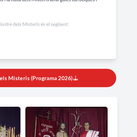
l’ordre dels Misteris és el següent:
els Misteris (Programa 2026)