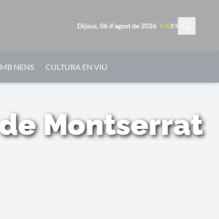
Dijous, 06 d'agost de 2026
CA
|
ES
AMB NENS
CULTURA EN VIU
 de Montserrat