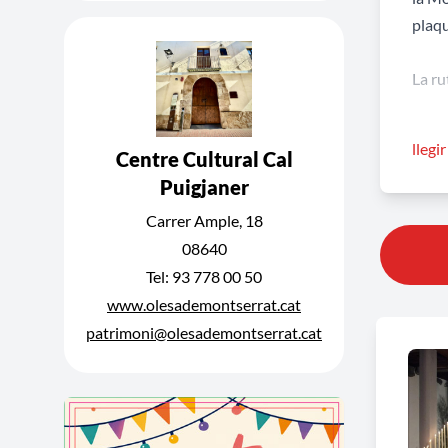
plaqu
La ru
El be
llegi
Centre Cultural Cal
La Pi
Puigjaner
L’
Ecc
El ca
Carrer Ample, 18
La fl
08640
L’ora
Tel: 93 778 00 50
El Sa
www.olesademontserrat.cat
La M
patrimoni@olesademontserrat.cat
El Sa
La so
El Sa