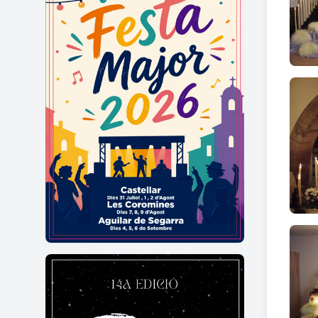
Els d
a per
El pr
Per i
conta
ELS 
Org.: