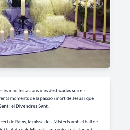
de les manifestacions més destacades són els
rents moments de la passió i mort de Jesús i que
 Sant
i
el
Divendres Sant.
ert de Rams, la missa dels Misteris amb el ball de
s i la Ruta dels Misteris amb guies turístiques i