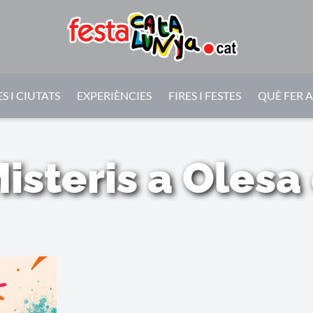
S I CIUTATS
EXPERIÈNCIES
FIRES I FESTES
QUÈ FER 
Misteris a Olesa