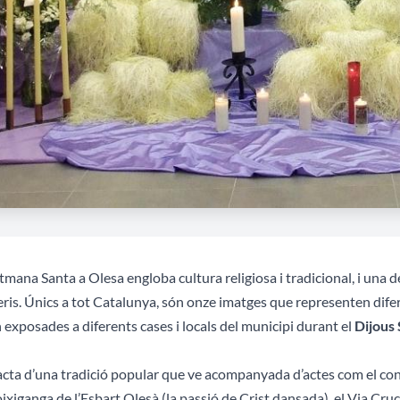
tmana Santa a Olesa engloba cultura religiosa i tradicional, i una 
ris. Únics a tot Catalunya, són onze imatges que representen dife
 exposades a diferents cases i locals del municipi durant el
Dijous
acta d’una tradició popular que ve acompanyada d’actes com el conc
ixiganga de l’Esbart Olesà (la passió de Crist dansada), el Via Cruci