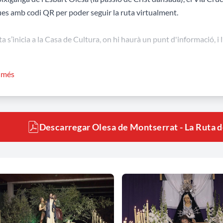
es amb codi QR per poder seguir la ruta virtualment.
ta s’inicia a la Casa de Cultura, on hi haurà un punt d'informació, i 
s de Judes
r més
etat
e
Homo
mí del Calvari
agel·lació de Jesús
Descarregar Olesa de Montserrat - La Ruta d
ció de l’hort
nt Crist
are de Déu dels Dolors
nt Sepulcre
ledat de Maria al peu del Calvari
nt Crist de l’Agonia