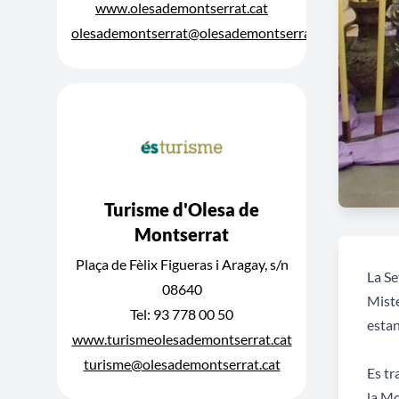
www.olesademontserrat.cat
olesademontserrat@olesademontserrat.cat
Turisme d'Olesa de
Montserrat
Plaça de Fèlix Figueras i Aragay, s/n
La Se
08640
Miste
Tel: 93 778 00 50
estan
www.turismeolesademontserrat.cat
turisme@olesademontserrat.cat
Es tr
la Mo