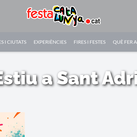
S I CIUTATS
EXPERIÈNCIES
FIRES I FESTES
QUÈ FER 
Estiu a Sant Adr