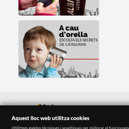
Aquest lloc web utilitza cookies
Utilitzem galetes tècniques i analítiques per millorar el funcionament