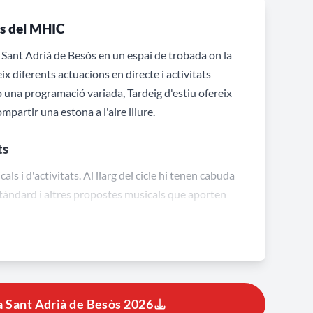
ins del MHIC
 Sant Adrià de Besòs en un espai de trobada on la
x diferents actuacions en directe i activitats
 una programació variada, Tardeig d'estiu ofereix
partir una estona a l'aire lliure.
ts
ls i d'activitats. Al llarg del cicle hi tenen cabuda
stàndard i altres propostes musicals que aporten
l, una activitat participativa que complementa la
nt tota la jornada també hi ha música ambient, que
a Sant Adrià de Besòs 2026