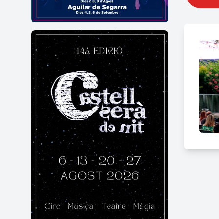
Una 
Un de
actua
un en
El Ta
gaude
Quin
Duran
• Con
• Act
• Bin
• Mú
• Con
• Ser