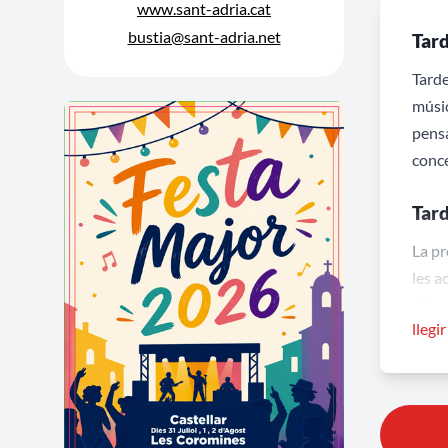
www.sant-adria.cat
bustia@sant-adria.net
Tard
Tarde
músic
pensa
conce
Tard
La pr
les a
ritme
llegi
A més
progr
contr