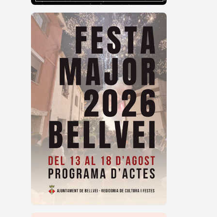
Què 
El Ta
Besò
Quin
El Ta
un bi
On t
El Ta
previ