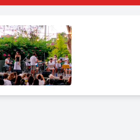
programació variada que defineix el Tardeig d'estiu
ls trets distintius del Tardeig d'estiu és la combinació de diferent
cions permeten descobrir estils diversos, des de formacions instru
torn obert i proper.
rdeig d'estiu també disposa de servei de bar, fet que contribueix a
ix de les activitats programades.
es activitats inclou el Tardeig d'estiu?
t el Tardeig d'estiu es poden trobar activitats com:
certs en directe
uacions de big band i brass band
go musical
sica ambient
certs de rumba catalana, flamenc i jazz estàndard
vei de bar