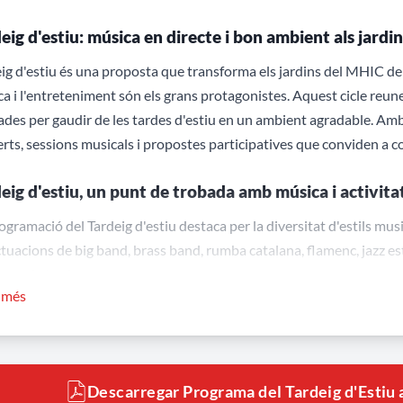
eig d'estiu: música en directe i bon ambient als jard
ig d'estiu és una proposta que transforma els jardins del MHIC de
a i l'entreteniment són els grans protagonistes. Aquest cicle reunei
des per gaudir de les tardes d'estiu en un ambient agradable. Amb
rts, sessions musicals i propostes participatives que conviden a com
eig d'estiu, un punt de trobada amb música i activita
ogramació del Tardeig d'estiu destaca per la diversitat d'estils musica
ctuacions de big band, brass band, rumba catalana, flamenc, jazz e
 a cada tarda.
r més
 dels concerts, el Tardeig d'estiu també incorpora un bingo musica
amació i ofereix una experiència diferent per als assistents. Dura
ibueix a crear una atmosfera relaxada als jardins del MHIC.
Descarregar Programa del Tardeig d'Estiu 