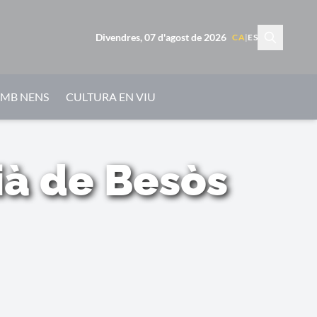
Divendres, 07 d'agost de 2026
CA
|
ES
AMB NENS
CULTURA EN VIU
ià de Besòs