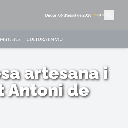
Dijous, 06 d'agost de 2026
CA
|
ES
AMB NENS
CULTURA EN VIU
sa artesana i
t Antoni de