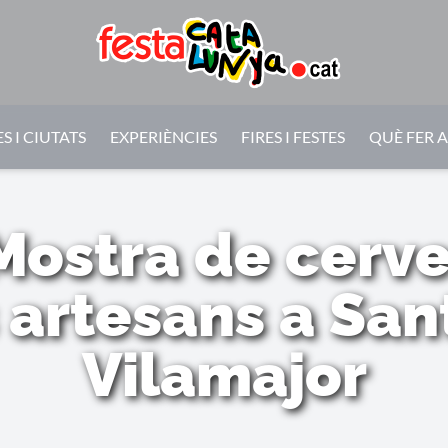
S I CIUTATS
EXPERIÈNCIES
FIRES I FESTES
QUÈ FER 
Mostra de cerve
artesans a San
Vilamajor