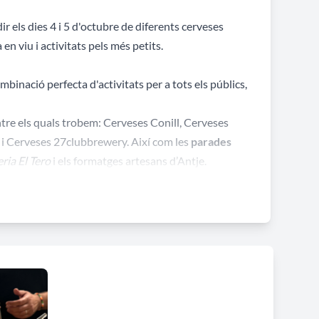
 els dies 4 i 5 d'octubre de diferents cerveses
n viu i activitats pels més petits.
binació perfecta d'activitats per a tots els públics,
ntre els quals trobem: Cerveses Conill, Cerveses
i Cerveses 27clubbrewery. Així com les
parades
eria El Tero
i els formatges artesans d’Antje.
àmplia oferta de productes i cervesers locals, que