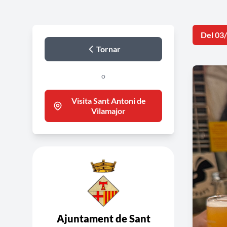
Del 03
Tornar
o
Visita Sant Antoni de
Vilamajor
Ajuntament de Sant