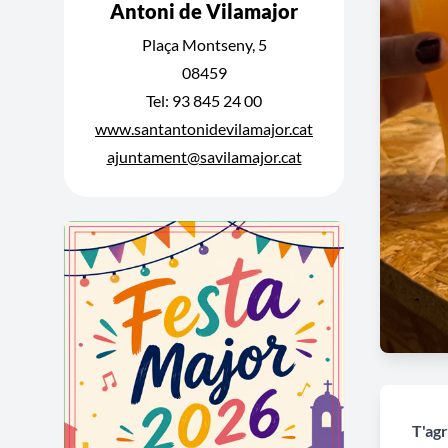
Antoni de Vilamajor
Plaça Montseny, 5
08459
Tel: 93 845 24 00
www.santantonidevilamajor.cat
ajuntament@savilamajor.cat
T'agr