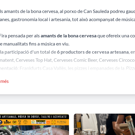
ls amants de la bona cervesa, al porxo de Can Sauleda podreu gaudir
anes, gastronomia local i artesania, tot això acompanyat de música e
ira pensada per als
amants de la bona cervesa
que ofereix una com
e manualitats fins a música en viu.
a participació d'un total de
6 productors de cervesa artesana
, e
atent, Cerveses Top Hat, Cerveses Comic Beer, Cerveses Circoco 
imentació
: Frankfurts Casa Vallès, les pizzes i empanades de la
Pizz
c faltarà el
photocall
per immortalitzar els millors moments i una 
r més
 es promocionaran a través dels tradicionals sorteigs.