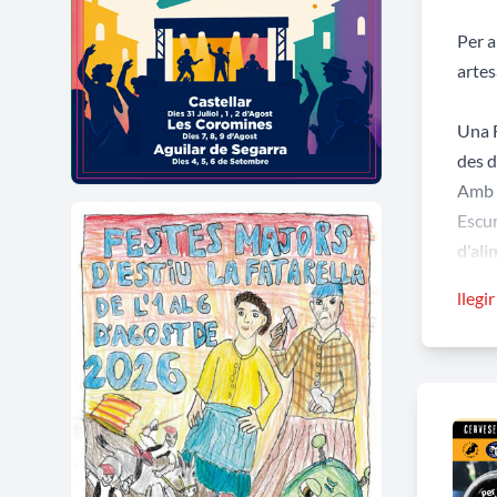
Per a
artes
Una F
des d
Amb l
Escum
d'al
Tampo
llegi
també