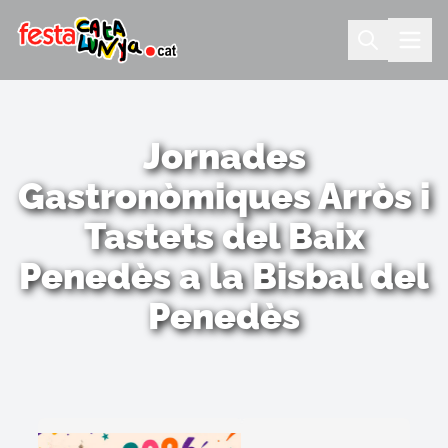
Jornades
Gastronòmiques Arròs i
Tastets del Baix
Penedès a la Bisbal del
Penedès