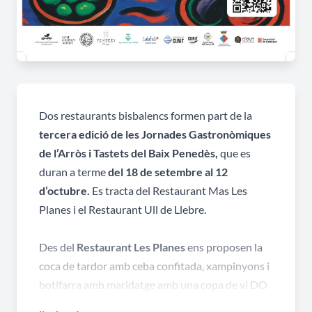
Dos restaurants bisbalencs formen part de la
tercera edició de les Jornades Gastronòmiques
de l’Arròs i Tastets del Baix Penedès,
que es
duran a terme
del 18 de setembre al 12
d’octubre.
Es tracta del Restaurant Mas Les
Planes i el Restaurant Ull de Llebre.
Des del
Restaurant Les Planes
ens proposen la
coca de tardor amb ceba confitada, xampinyons i
botifarra amb maridatge amb una copa de vi DO
Penedès per 6,5€.