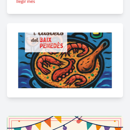
llegir més
El
Restaurant Ull de Llebre
ens ofereix el
calamar farcit d’arròs negre amb una copa de vi
Avgvstvus Primer Rosat, DO Penedès, per 14€.
La proposta compta amb la participació de
26
restaurants
del Baix Penedès que s’han unit amb
l’objectiu d’oferir una experiència gastronòmica
per gaudir dels productes de temporada i la cuina
de proximitat. Cada plat és un homenatge al
territori: receptes creatives i arrelades,
elaborades amb ingredients frescos de l’horta, el
mar i la muntanya.