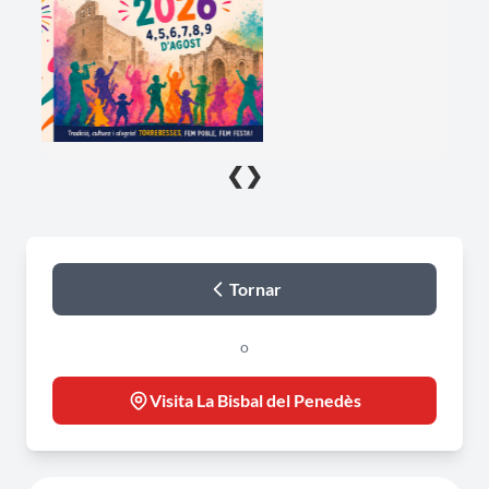
❮
❯
Tornar
o
Visita La Bisbal del Penedès