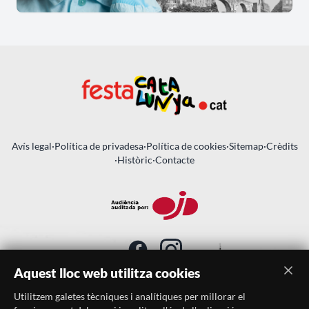
Avís legal
·
Política de privadesa
·
Política de cookies
·
Sitemap
·
Crèdits
·
Històric
·
Contacte
Aquest lloc web utilitza cookies
Utilitzem galetes tècniques i analítiques per millorar el
SUBSCRIU-TE AL BUTLLETÍ