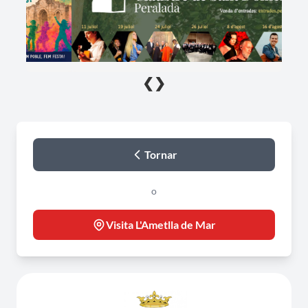
❮
❯
Tornar
o
Visita L'Ametlla de Mar