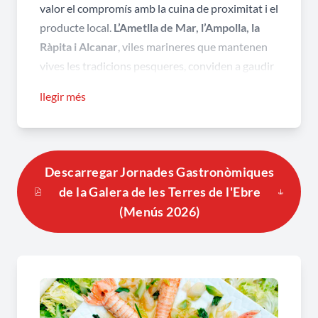
valor el compromís amb la cuina de proximitat i el
producte local.
L’Ametlla de Mar, l’Ampolla, la
Ràpita i Alcanar
, viles marineres que mantenen
vives les tradicions pesqueres, conviden a gaudir
d’aquestes jornades gastronòmiques com una
llegir més
experiència vinculada als valors de la vida
marinera.
Descarregar Jornades Gastronòmiques
de la Galera de les Terres de l'Ebre
(Menús 2026)