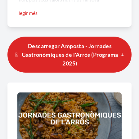
versatilitat.
llegir més
Podreu descobrir la qualitat de la restauració
d’Amposta i el Delta de l’Ebre degustant aquests
menús tan apetitosos, no sabreu quin triar!
Descarregar Amposta - Jornades
Gastronòmiques de l'Arròs (Programa
2025)