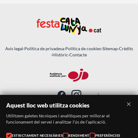
Avís legal
·
Política de privadesa
·
Política de cookies
·
Sitemap
·
Crèdits
·
Històric
·
Contacte
Aquest lloc web utilitza cookies
Utilitzem galetes tècniques i analítiques per millorar el
SUBSCRIU-TE AL BUTLLETÍ
funcionament del servei i analitzar l'ús de l'aplicació.
ESTRICTAMENT NECESSÀRIES
RENDIMENT
PREFERÈNCIES
Telèfon:
938046359