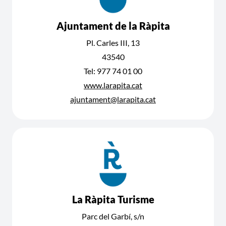
Ajuntament de la Ràpita
Pl. Carles III, 13
43540
Tel: 977 74 01 00
www.larapita.cat
ajuntament@larapita.cat
La Ràpita Turisme
Parc del Garbí, s/n