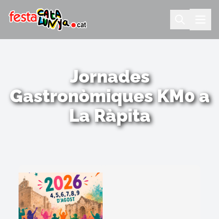
Jornades
Gastronòmiques KM0 a
La Ràpita