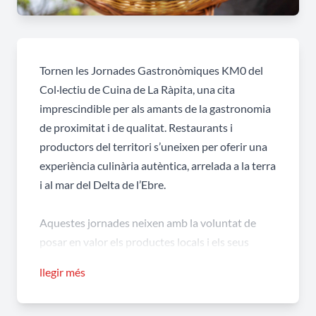
Tornen les Jornades Gastronòmiques KM0 del
Col·lectiu de Cuina de La Ràpita, una cita
imprescindible per als amants de la gastronomia
de proximitat i de qualitat. Restaurants i
productors del territori s’uneixen per oferir una
experiència culinària autèntica, arrelada a la terra
i al mar del Delta de l’Ebre.
Aquestes jornades neixen amb la voluntat de
posar en valor els productes locals i els seus
elaboradors, a través d’una cuina que reflecteix el
llegir més
respecte pel paisatge, la tradició i la innovació
gastronòmica.