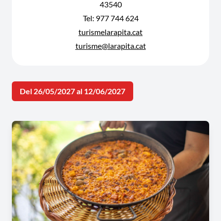
43540
Tel: 977 744 624
turismelarapita.cat
turisme@larapita.cat
Del 26/05/2027 al 12/06/2027