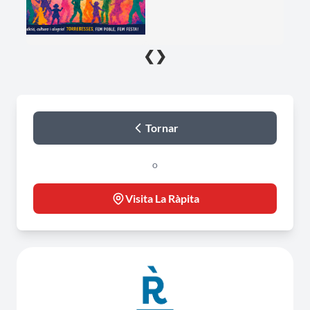
❮
❯
Tornar
o
Visita La Ràpita