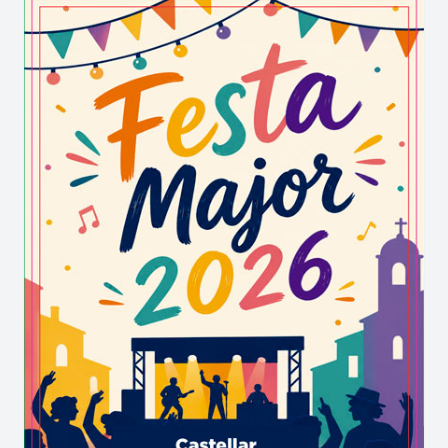
preus populars, ofereix diversos tipus de
caragols. Si hi ha una cosa que crida l’atenció
d’aquesta gran festa gastronòmica són les seves
xifres: 12 tones de caragols. Aquesta és la
quantitat de gasteròpodes que es consumeixen
en els tres dies que dura la festa. Un autèntic
banquet.
Més informació