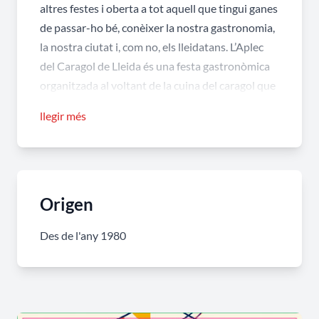
altres festes i oberta a tot aquell que tingui ganes
de passar-ho bé, conèixer la nostra gastronomia,
la nostra ciutat i, com no, els lleidatans. L’Aplec
del Caragol de Lleida és una festa gastronòmica
organitzada al voltant de la cuina del caragol que
se celebra a la ciutat de Lleida a la fi de maig.
llegir més
Els àpats de l’Aplec tenen com a principal
ingredient el caragol, és per això que el seu
consum es dispara de forma espectacular durant
el mes de maig. De la resta de la península, del
Origen
nord d’Àfrica, de Sudamérica… de tot arreu
Des de l'any 1980
arriben caragols a Lleida per a satisfer collistes i
visitants.
Dins del recinte de la festa hi ha una zona de
degustació oberta al públic en general que, a