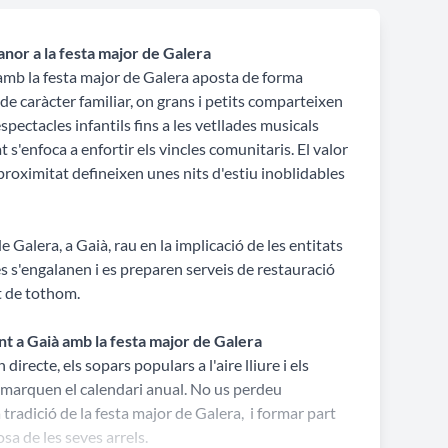
anor a la festa major de Galera
amb la festa major de Galera aposta de forma
de caràcter familiar, on grans i petits comparteixen
spectacles infantils fins a les vetllades musicals
t s'enfoca a enfortir els vincles comunitaris. El valor
a proximitat defineixen unes nits d'estiu inoblidables
de Galera, a Gaià, rau en la implicació de les entitats
aces s'engalanen i es preparen serveis de restauració
t de tothom.
nt a Gaià amb la festa major de Galera
directe, els sopars populars a l'aire lliure i els
 marquen el calendari anual. No us perdeu
a tradició de la festa major de Galera, i formar part
sa de les seves arrels.