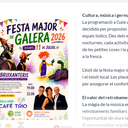
Cultura, música i germ
La programació a Gaià 
decidida per propostes 
espais lúdics. Des dels e
nocturnes, cada activita
de les petites coses i l
a la fresca.
L'èxit de la festa major 
i el teixit local. Les pl
per assegurar el confor
El valor del retrobame
La màgia de la música en 
retrobaments familiars
l'oportunitat de viure l
d'una comunitat orgullo