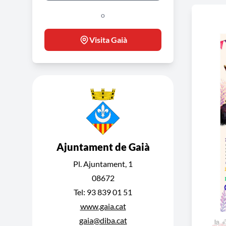
o
Visita Gaià
Ajuntament de Gaià
Pl. Ajuntament, 1
08672
Tel: 93 839 01 51
www.gaia.cat
gaia@diba.cat