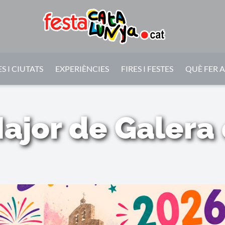
S I CIUTATS
EXPERIÈNCIES
FIRES I FESTES
QUÈ FER 
ajor de Galera