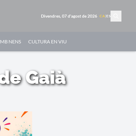
Divendres, 07 d'agost de 2026
CA
|
ES
AMB NENS
CULTURA EN VIU
 de Gaià