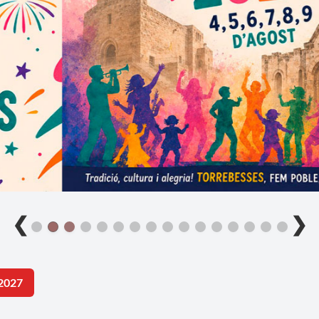
❮
❯
2027