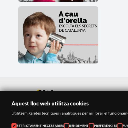
Aquest lloc web utilitza cookies
Utilitzem galetes tècniques i analítiques per millorar el funcionament
ESTRICTAMENT NECESSÀRIES
RENDIMENT
PREFERÈNCIES
FU