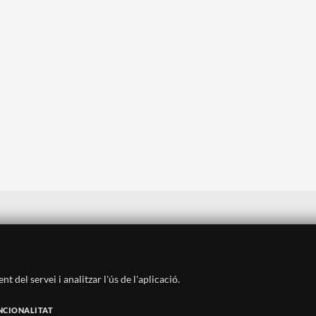
Avís legal
·
Política de privadesa
·
Política de cookies
·
Sitemap
·
Crèdits
·
Històric
·
Contacte
 del servei i analitzar l'ús de l'aplicació.
SUBSCRIU-TE AL BUTLLETÍ
NCIONALITAT