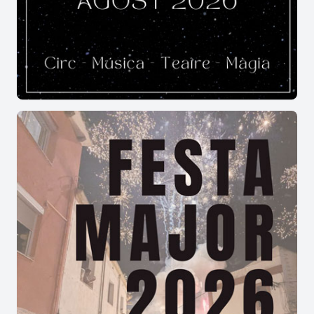
sortida d'estiu, conèixer bé les dates és un pas
essencial si volen esprémer al màxim la gresca.
Sabeu quins dies es celebra la Festa
Major de Torregassa?
El gruix de les celebracions es concentra
tradicionalment al voltant del penúltim cap de
setmana d'agost, omplint cada racó d'una energia
festiva molt contagiosa.
Igualment, molts visitants es pregunten quines
cites aconsegueixen aglutinar un major nombre
de veïns a la contrada a cada nova edició. La
tradicional i fresca caminada nocturna pels
camins de l'entorn conviu perfectament amb el
multitudinari
sopar de germanor
a la fresca, el
qual esdevé el millor espai de conversa. També