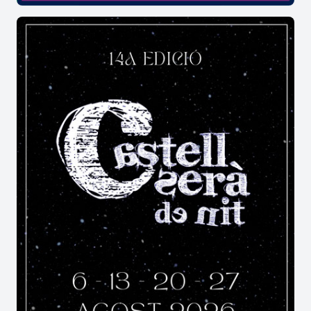
A quins espais es fan les activitats dels
concerts i les trobades de la Festa
Major de Torregassa?
L'emblemàtic local de la Societat Cultural i
Recreativa, juntament amb la pista i els plàcids
carrers del nucli, es transformen en els escenaris
principals de la mostra, oferint l'ambient perfecte
per gaudir de la música de ball. El batec social de
Torregassa de Sant Jaume dels Domenys
es
manté encès gràcies a un veïnat orgullós de les
seves arrels.
Detalls i curiositats de l'agenda festiva
de Torregassa
Per a aquelles persones que planifiquen una