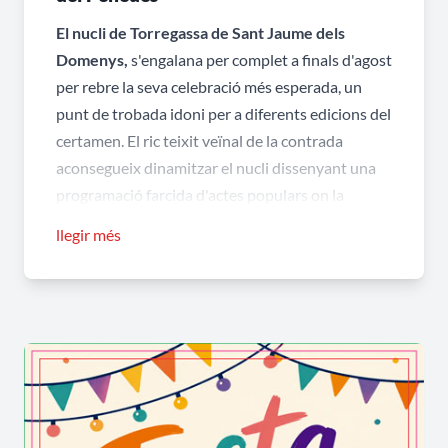
El nucli de Torregassa de Sant Jaume dels
Domenys,
s'engalana per complet a finals d'agost
per rebre la seva celebració més esperada, un
punt de trobada idoni per a diferents edicions del
certamen. El ric teixit veïnal de la contrada
aconsegueix dinamitzar el nucli dissenyant una
programació farcida d'actes populars on la
identitat vinícola del Baix Penedès impregna
llegir més
cada racó d'història.
Heu tingut mai l'oportunitat de
contemplar la carismàtica capella
dedicada a Sant Antoni Abat que
s'adossa amb caràcter a la masia de Cal
Palau?
Aquest estimat conjunt arquitectònic, bastit