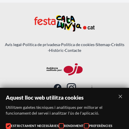
Avís legal
·
Política de privadesa
·
Política de cookies
·
Sitemap
·
Crèdits
·
Històric
·
Contacte
Aquest lloc web utilitza cookies
Utilitzem galetes tècniques i analítiques per millorar el
SUBSCRIU-TE AL BUTLLETÍ
funcionament del servei i analitzar l'ús de l'aplicació.
ESTRICTAMENT NECESSÀRIES
RENDIMENT
PREFERÈNCIES
Telèfon:
938046359