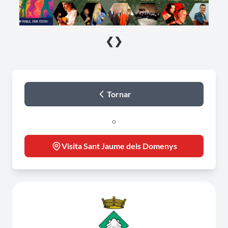
❮
❯
Tornar
o
Visita Sant Jaume dels Domenys