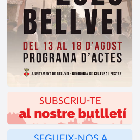
triomfen les animades sessions de ball, el pregó,
els jocs infantils i la missa solemne en honor al
patró que reuneix diferents generacions de veïns
de
Torregassa de Sant Jaume dels Domenys
.