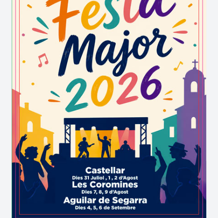
originalment a inicis del segle XIX, aporta una
màgia singular a l'esperit de la festa, convertint-
se en el millor testimoni patrimonial que visitants
i vilatans admiren sota la llum d'agost.
Escenaris de germanor: la màgia de la
Festa Major de Torregassa
Aquesta decidida aposta per la divulgació de
l'essència rural funciona com un motor vital per
enfortir els vincles comunitaris i atraure un
turisme de proximitat que busca tradicions
autèntiques. Els dies de gresca de
Torregassa de
Sant Jaume dels Domenys
no només ofereixen
diversió nocturna, sinó una acollidora
oportunitat per reunir de forma oberta grans,
joves i petits.