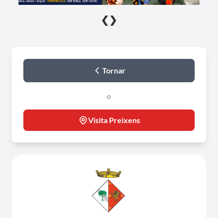
❮
❯
Tornar
o
Visita Preixens