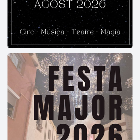
aquest bell agregat de
Preixens
clou les seves
intenses jornades de cultura tradicional amb el
desig de continuar fent bategar la plana
lleidatana fins al pròxim any.
Secrets de l'agenda i l'organització
festiva a les Ventoses
Per als qui desitgen visitar aquesta vora de la
comarca de la Noguera, conèixer l'estructura del
calendari és clau per no perdre's res de la
festa
major de Ventoses de Preixens
.
Al voltant de quines dates del calendari
s'articula habitualment tota l'activitat
de la localitat?
El gruix de les celebracions se situa