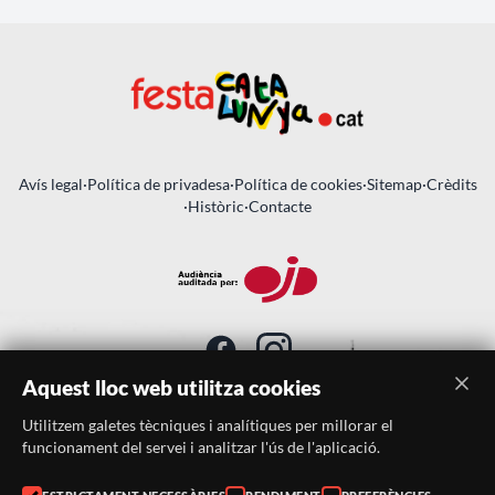
Avís legal
·
Política de privadesa
·
Política de cookies
·
Sitemap
·
Crèdits
·
Històric
·
Contacte
Aquest lloc web utilitza cookies
Utilitzem galetes tècniques i analítiques per millorar el
SUBSCRIU-TE AL BUTLLETÍ
funcionament del servei i analitzar l'ús de l'aplicació.