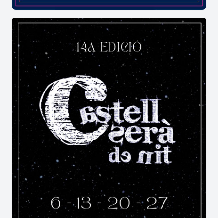
La implicació de les entitats i el veïnat fa possible
que els balls i l'esbarjo infantil omplin les
jornades de manera accessible.
On es reuneix, grans i petits per
compartir els moments més divertits
de la festa major de Ventoses de
Preixens?
La plaça del poble, el local social i els carrers de la
contrada es transformen en els escenaris
principals de la mostra, oferint un ambient
acollidor per gaudir del ball de tarda, els
concursos de cartes i de les
nits joves
amb
música en directe.
Amb aquestes propostes plenes d'energia,