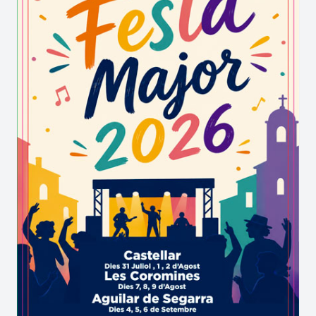
El
tradicional sopar popular
és l'eix de referència
d'aquesta gran mostra de caliu, una vetllada
plena de rialles i converses compartides on grans
i petits s'apleguen sota el cel estrellat.
Aquesta ferma aposta per la divulgació de la
memòria local és un pilar fonamental per
dinamitzar el territori i estrènyer vincles. Els dies
de gresca no només inclouen àpats, sinó també el
retrobament de tota la ciutadania de forma
oberta. D'aquesta manera, el batec social a
les
Ventoses
de Preixens es manté ben viu gràcies a
la implicació de tothom.
Escenaris acollidors i el ritme de la
festa major de Ventoses de Preixens