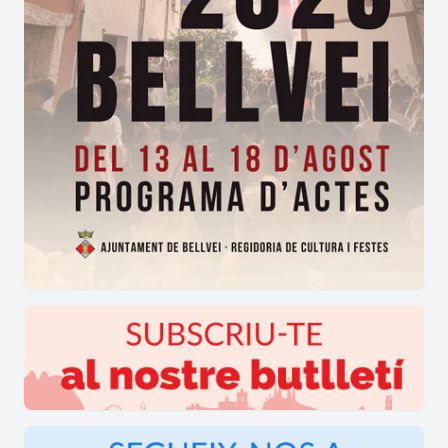
tradicionalment durant el
mes d'agost
, omplint la
vila d'una lúdic passió en ple estiu.
Així mateix, el públic fidel es demana quins actes
infantils i comunals serveixen per activar la
gresca a
les Ventoses
a cada nova edició.
L'atenció es concentra en la gran festa de
l'escuma, els campionats de botifarra, els jocs de
fusta i el castell inflable que acompanyen la
celebració a
les Ventoses
.