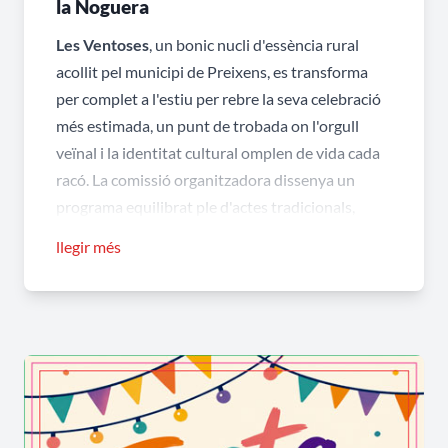
la Noguera
Les Ventoses
, un bonic nucli d'essència rural
acollit pel municipi de Preixens, es transforma
per complet a l'estiu per rebre la seva celebració
més estimada, un punt de trobada on l'orgull
veïnal i la identitat cultural omplen de vida cada
racó. La comissió organitzadora dissenya un
programa equilibrat ple d'actes tradicionals,
aconseguint que la
festa major de Ventoses de
llegir més
Preixens
esdevingui un referent de convivència
harmònica, ideal per a diferents edicions del
certamen.
Quin és l'acte gastronòmic i de
germanor més esperat que reuneix
tota la comunitat a la fresca per
encetar les celebracions?