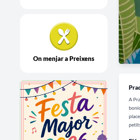
On menjar a Preixens
Prad
A Pra
bonic
place
petit