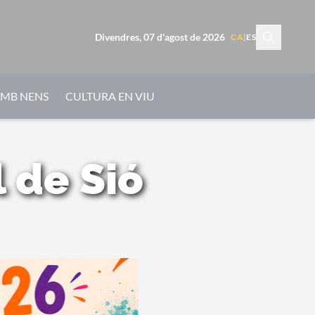
Divendres, 07 d'agost de 2026
CA
|
ES
AMB NENS
CULTURA EN VIU
 de Sió