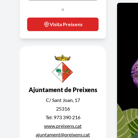
o
Visita Preixens
Ajuntament de Preixens
C/ Sant Joan, 17
25316
Tel: 973 390 216
www.preixens.cat
ajuntament@preixens.cat