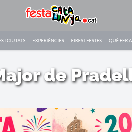
S I CIUTATS
EXPERIÈNCIES
FIRES I FESTES
QUÈ FER 
Major de Pradell