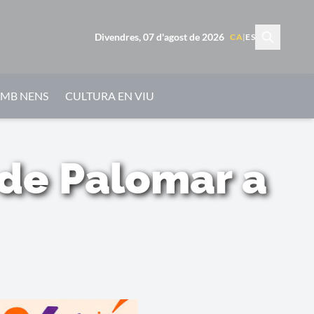
Divendres, 07 d'agost de 2026
CA
|
ES
AMB NENS
CULTURA EN VIU
 de Palomar a