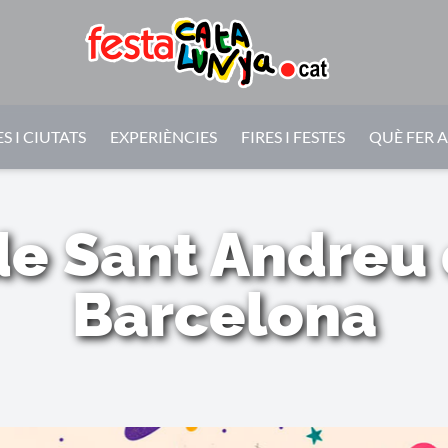
S I CIUTATS
EXPERIÈNCIES
FIRES I FESTES
QUÈ FER 
de Sant Andreu
Barcelona