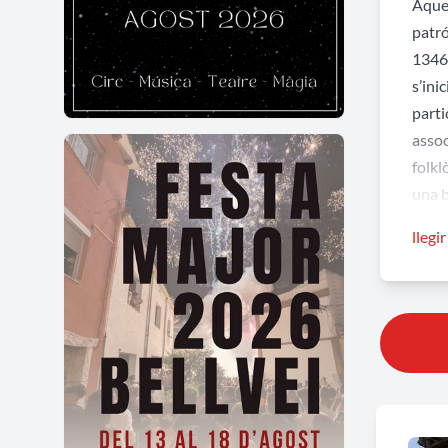
Aques
patró
1346:
s’ini
parti
assoc
folkl
una b
Per a
llegi