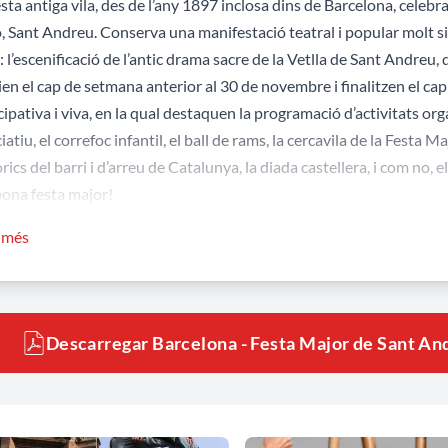
ta antiga vila, des de l’any 1897 inclosa dins de Barcelona, celebr
, Sant Andreu. Conserva una manifestació teatral i popular molt si
 l’escenificació de l’antic drama sacre de la Vetlla de Sant Andreu, q
cien el cap de setmana anterior al 30 de novembre i finalitzen el ca
cipativa i viva, en la qual destaquen la programació d’activitats org
iatiu, el correfoc infantil, el ball de rams, la cercavila de la Festa 
òrics del barri i d’arreu de Catalunya, la diada castellera, i com no, 
ona festa major!
 més informació (enllaç)
r més
Descarregar Barcelona - Festa Major de Sant An