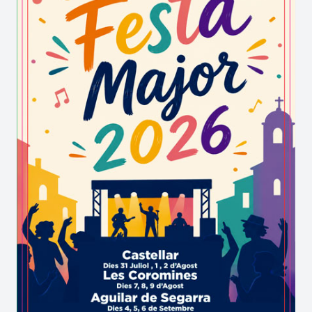
col·lectiu del municipi.
Per què Emplaça't Festa Major de
Cabrera de Mar és una de les propostes
més singulars d'aquesta edició
La força d’Emplaça't Festa Major de Cabrera de
Mar és que no apareix com un element aïllat dins
la Festa Major, sinó com una iniciativa que
dialoga amb el conjunt de la celebració. El
resultat és una experiència amb personalitat
pròpia, reconeixement acumulat i una dimensió
comunitària visible.
Més informació