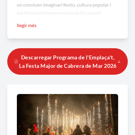
on conviuen imaginari festiu, cultura popular i
participació intergeneracional. En aquest
context, Emplaça't Festa Major de Cabrera de
llegir més
Mar es presenta com una peça amb identitat
pròpia que reivindica el valor de trobar-se,
ocupar els espais comuns i convertir-los en
experiència col·lectiva.
Descarregar Programa de l'Emplaça't,
La Festa Major de Cabrera de Mar 2026
Emplaça't Festa Major de Cabrera de
Mar: una dècada convertint l’espai en
celebració
La referència al 10è aniversari no apareix com un
element decoratiu: situa aquesta edició dins d’un
recorregut consolidat. Emplaça't Festa Major de
Cabrera de Mar posa el focus en allò que defineix
les grans festes locals: la capacitat d’activar