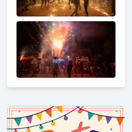
vincles entre generacions i expressions culturals
diverses.
La composició visual de la festa transmet aquesta
idea amb claredat: figures populars, presència
d’elements festius tradicionals, personatges
simbòlics i escenes de participació compartida
formen una imatge que no separa espectadors i
protagonistes.
Una proposta que connecta memòria,
identitat i participació
Dins la programació de la Festa Major, Emplaça't
Festa Major de Cabrera de Mar reforça una
lectura oberta i viva de la celebració. No es tracta
només d’acumular activitats, sinó de generar
moments que quedin vinculats al record