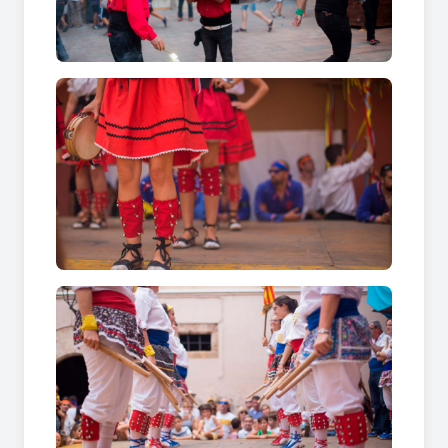
• Danses històriques i seguici popular: Els
bastoners centenaris, els gegants, el ball d'en
Serrallonga fan parada a Sant Quintí de Mediona
per omplir els carrers de ritme, colors i un orgull
identitari inigualable.
Intensitat de foc i bèsties folklòriques a
Sant Quintí de Mediona
La pólvora i les figures mitològiques guanyen un
protagonisme absolut durant les nits més
impressionants del calendari estival.
• Un dels correfocs més espectaculars del país: El
Ball de Diables, amb els seus històrics vestits
d'una sola peça, encén el municipi amb un
desplegament pirotècnic d'altíssim nivell i
intensitat.
• La fúria de les bèsties d'encesa: Els espectadors