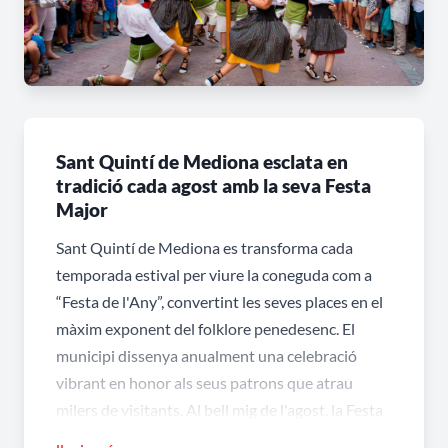
Sant Quintí de Mediona esclata en
tradició cada agost amb la seva Festa
Major
Sant Quintí de Mediona es transforma cada
temporada estival per viure la coneguda com a
“Festa de l'Any”, convertint les seves places en el
màxim exponent del folklore penedesenc. El
municipi dissenya anualment una celebració
vibrant en honor als seus patrons que atrau
milers de visitants. Al bell mig de l'agost, la Festa
Major a Sant Quintí de Mediona esdevé el punt