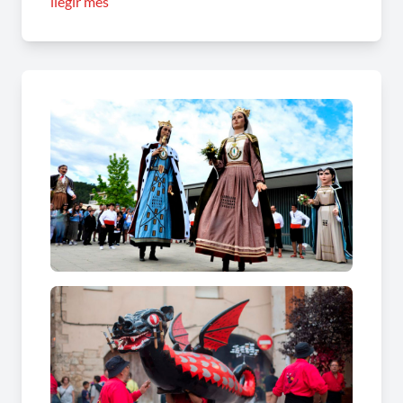
llegir més
de trobada ideal per compartir cercaviles
històriques, l'emoció del foc i moments de
germanor col·lectiva sota el cel de la vila.
El Típic, balls centenaris i imatgeria
festiva al cor de Sant Quintí de
Mediona
Les manifestacions del patrimoni viu i els balls
populars amb segles d'història marquen l'inici
d'aquesta gran setmana tan esperada per la
comunitat local.
• El valor únic del sainet tradicional: El poble
manté viu l'emblemàtic parlament del Típic, una
joia teatral transmesa de generació en generació
que commou els assistents a la plaça de
l'Església.