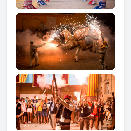
de Sant Quintí de Mediona vibren amb el ball del
Drac clàssic i la imponent figura del Ferafoc, que
dansen envoltats d'espurnes i trons fins a la
matinada.
Grans revetlles i nits de concert per
cloure la festa a Sant Quintí de
Mediona
La música en directe, els balls de gala i els àpats
comunitaris posen el punt final a les jornades
més memorables del municipi.
• Orquestres de prestigi i barraques joves: Els
espais públics acullen grans formacions de ball,
cançons tradicionals i acomiadant la gran
celebració de la Festa Major de Sant Quintí de
Mediona amb el tradicional castell de focs