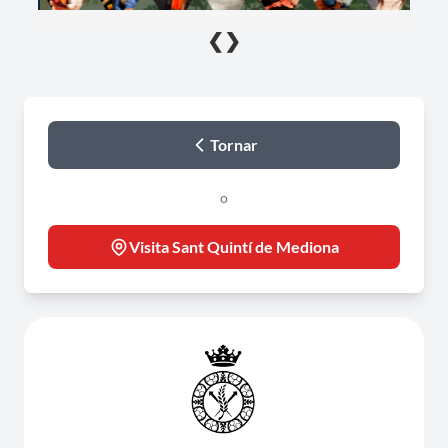
❮
❯
Tornar
o
Visita Sant Quintí de Mediona