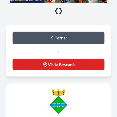
❮
❯
Tornar
o
Visita Bescanó