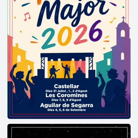
de les entitats locals. Aquests actes reforcen el
vincle entre la festa i el patrimoni cultural de
Bescanó.
Festa Major de Bescanó: música,
matinades i activitats populars
La programació de la Festa Major de Bescanó
inclou matinades amb grallers i grups de
percussió, concerts, balls de festa major,
espectacles, activitats infantils i propostes
esportives. També destaca el tradicional concurs
de pesca, una cita històrica que forma part de la
celebració des de fa diverses dècades i que
continua reunint participants de totes les edats.
L'ambient festiu es completa amb espais de
convivència i activitats organitzades pel teixit