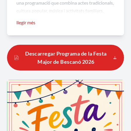
una programació que combina actes tradicionals,
cultura popular, música i activitats familiars,
convertint els carrers i places del poble en espais
llegir més
de trobada i convivència. La Festa Major de
Bescanó manté viu l'esperit participatiu que
caracteritza aquesta celebració any rere any.
Descarregar Programa de la Festa
Festa Major de Bescanó: una celebració
Major de Bescanó 2026
marcada per Sant Llorenç i les
tradicions locals
La Festa Major de Bescanó s'articula al voltant
dels actes dedicats a Sant Llorenç, patró del
municipi. Entre les propostes més
representatives destaquen la missa solemne, la
ballada de gegants, el pregó que dona inici oficial
a la festa i la tradicional Mostra d'Artesania,
organitzada des de fa dècades amb la participació