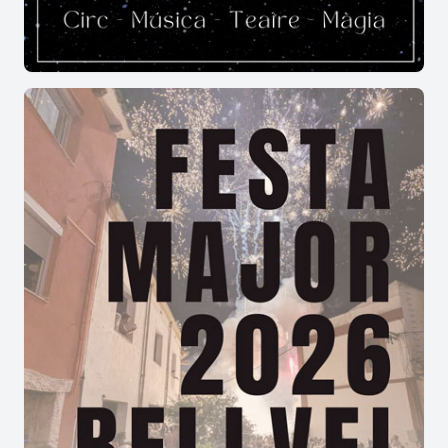
La Festa Major de Bescanó té lloc habitualment
al voltant de la festivitat de
Sant Llorenç
, durant
el mes d'agost.
Quins actes són els més representatius
de la Festa Major de Bescanó?
Entre els actes més destacats hi ha el
pregó
, la
missa solemne de Sant Llorenç
, la
ballada de
gegants
, les
matinades
, la
Mostra d'Artesania
,
els concerts, els balls de festa major i el
tradicional
concurs de pesca
, que formen part de
la identitat de la Festa Major de Bescanó.