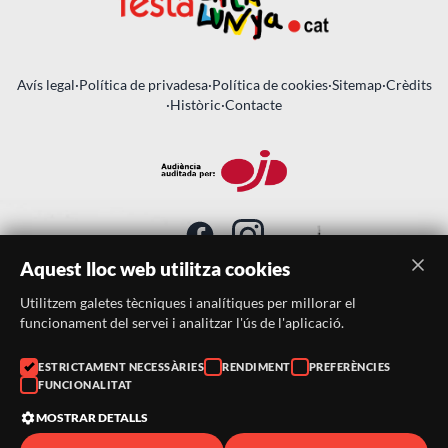
Avís legal
·
Política de privadesa
·
Política de cookies
·
Sitemap
·
Crèdits
·
Històric
·
Contacte
Aquest lloc web utilitza cookies
Utilitzem galetes tècniques i analítiques per millorar el
SUBSCRIU-TE AL BUTLLETÍ
funcionament del servei i analitzar l'ús de l'aplicació.
ESTRICTAMENT NECESSÀRIES
RENDIMENT
PREFERÈNCIES
Telèfon:
938046359
FUNCIONALITAT
Correu:
festacatalunya@festacatalunya.cat
MOSTRAR DETALLS