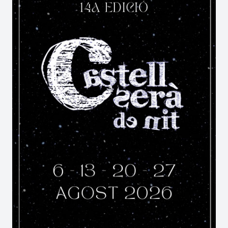
associatiu del municipi.
Per què visitar la Festa Major de
Bescanó?
La Festa Major de Bescanó és una oportunitat
per descobrir una celebració que combina
història, cultura popular i participació ciutadana.
La implicació de les entitats locals, la varietat
d'actes programats i la presència de tradicions
com les matinades, els gegants o la mostra
d'artesania converteixen la Festa Major de
Bescanó en una cita destacada dins del calendari
festiu del Gironès.
Quan se celebra la Festa Major de
Bescanó?