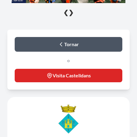
❮
❯
Tornar
o
Visita Castelldans