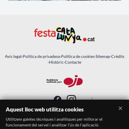
Avís legal
·
Política de privadesa
·
Política de cookies
·
Sitemap
·
Crèdits
·
Històric
·
Contacte
Aquest lloc web utilitza cookies
Utilitzem galetes tècniques i analítiques per millorar el
SUBSCRIU-TE AL BUTLLETÍ
funcionament del servei i analitzar l'ús de l'aplicació.