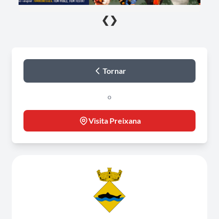
❮
❯
Tornar
o
Visita Preixana