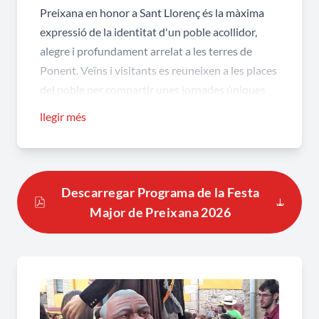
Preixana en honor a Sant Llorenç és la màxima
expressió de la identitat d'un poble acollidor,
alegre i profundament arrelat a les terres de
Ponent. Veïns i visitants es reuneixen a les places
del poble per compartir unes jornades úniques
on el retrobament, el folklore i la gresca s'abracen
llegir més
sota el cel de l'estiu, creant records inesborrables
en cada nova edició.
Dins d'aquesta gran celebració, els dies centrals
Descarregar Programa de la Festa
de la festa es viuen amb una intensitat especial.
Major de Preixana 2026
Aquests dies s'omplen d'activitats per a totes les
edats, començant per propostes ben fresques
com els inflables aquàtics a la piscina, ideals per
combatre la calor de l'estiu en família. La música i
el ball també són els grans protagonistes de les