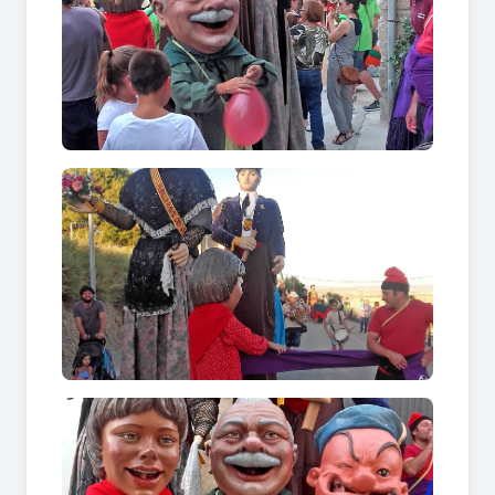
nits festives, oferint des de concerts de tarda i
sessions de ball llarg fins a actuacions de grups
de versions que fan ballar tothom fins ben
entrada la matinada.
El dia del patró clou les celebracions amb els
actes més solemnes i tradicionals. La jornada
comença amb la sortida de les autoritats des de
l'Ajuntament, acompanyades de la comitiva
oficial de pubilles, hereus i infants, i ambientada
per la música d'una cobla. Seguidament, se
celebra la missa en honor a Sant Llorenç amb
acompanyament musical, que culmina amb la
hissada de la senyera. El migdia es clou amb una
ballada de sardanes i un vermut popular a la
plaça, abans de posar el punt final a la festa amb
un darrer concert i el ball llarg de comiat.