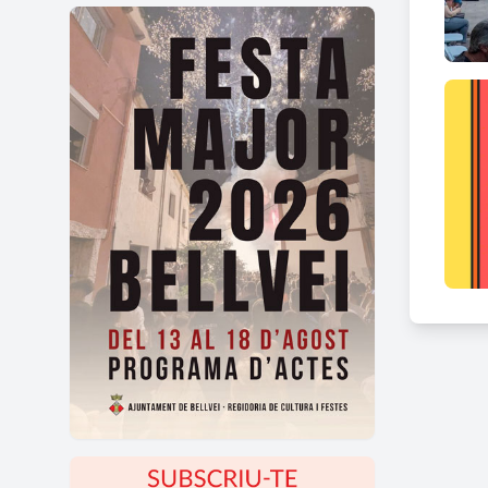
La Fe
famil
Quin
Duran
• Pre
• Ha
• Inf
• Bot
• Con
• Se
• Cel
• Cer
• Sa
• Bal