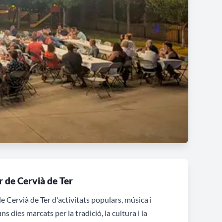
r de Cervià de Ter
 Cervià de Ter d'activitats populars, música i
s dies marcats per la tradició, la cultura i la