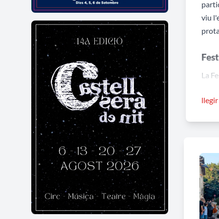
parti
viu l
prota
Fest
La Fe
sessi
llegi
A més
infla
Cult
Un de
prog
la id