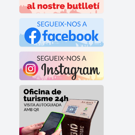
Què 
La Fe
tradi
Quin
La Fe
activ
La F
Sí. L
convi