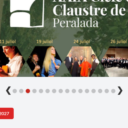
❮
❯
2027