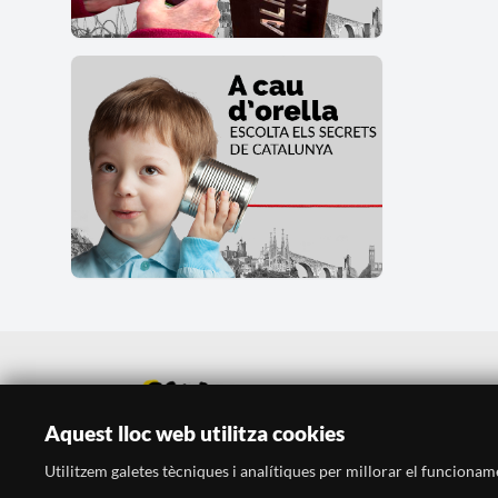
Aquest lloc web utilitza cookies
Utilitzem galetes tècniques i analítiques per millorar el funcionament