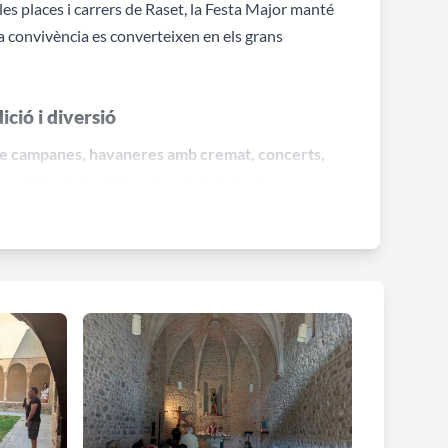
es places i carrers de Raset, la Festa Major manté
 la convivència es converteixen en els grans
ció i diversió
de campanes, havaneres amb cremat, concerts,
combina la tradició amb activitats festives.
farrada popular
i activitats familiars com els
e la celebració en un ambient proper i acollidor.
la Festa Major
itats vinculades a la cultura popular. La
 mantenint vives les tradicions que formen part de