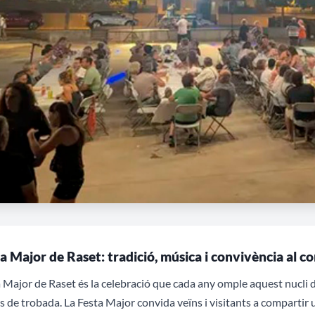
a Major de Raset: tradició, música i convivència al co
 Major de Raset és la celebració que cada any omple aquest nucli de
s de trobada. La Festa Major convida veïns i visitants a compartir un