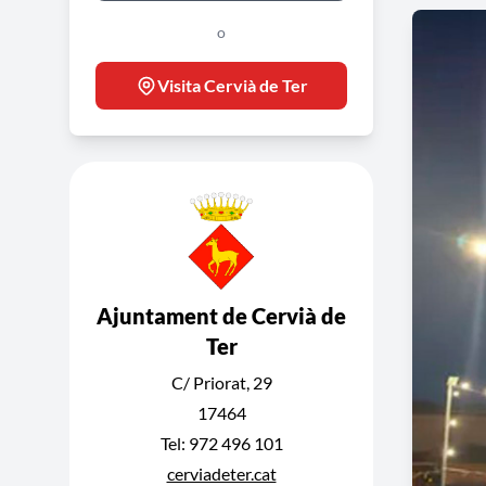
o
Visita Cervià de Ter
Ajuntament de Cervià de
Ter
C/ Priorat, 29
17464
Tel: 972 496 101
cerviadeter.cat