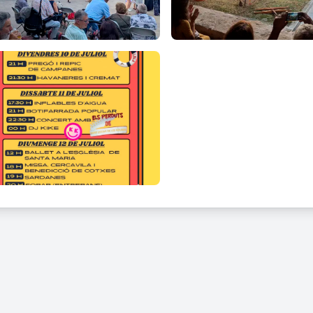
sta Major també aposta per la música en directe i les activitats par
iars, amics i visitants en un entorn que conserva l'essència dels po
es activitats inclou la Festa Major de Raset?
t la Festa Major es poden gaudir activitats com:
gó i repic de campanes
vaneres amb cremat
lables d'aigua
ifarrada popular
certs en directe
ssions musicals amb DJ
ebracions religioses
cavila
rdanes
l popular