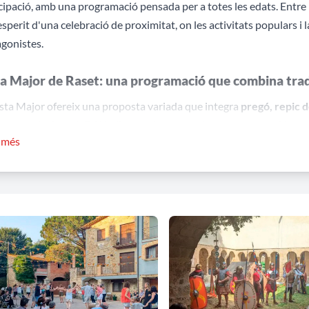
cipació, amb una programació pensada per a totes les edats. Entre l
'esperit d'una celebració de proximitat, on les activitats populars i
gonistes.
a Major de Raset: una programació que combina tradi
sta Major ofereix una proposta variada que integra
pregó, repic 
ons musicals amb DJ i balls populars
, creant una programació que 
r més
, la Festa Major incorpora propostes gastronòmiques com la
boti
bles d'aigua
, perquè persones de totes les edats puguin participar d
ura popular i activitats per a tots els públics durant 
ls trets més característics de la Festa Major és la presència d'activ
ramació inclou
celebracions religioses, cercavila, sardanes i ball
,
entitat de Raset.