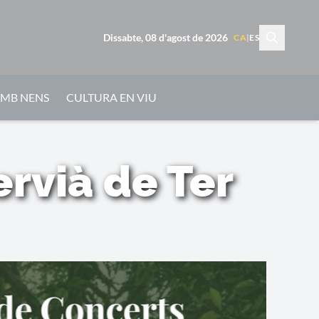
Dissabte, 08 d'agost de 2026
CA
|
ES
AMB NENS
CULTURA EN VIU
rvià de Ter