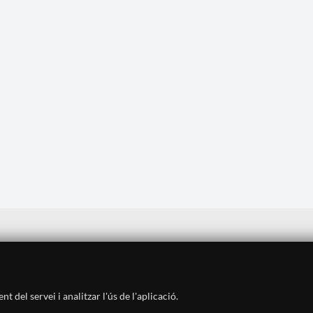
Avís legal
·
Política de privadesa
·
Política de cookies
·
Sitemap
·
Crèdits
·
Històric
·
Contacte
 del servei i analitzar l'ús de l'aplicació.
SUBSCRIU-TE AL BUTLLETÍ