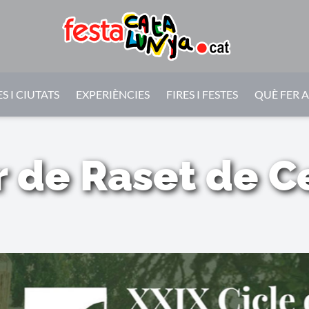
S I CIUTATS
EXPERIÈNCIES
FIRES I FESTES
QUÈ FER 
r de Raset de Ce