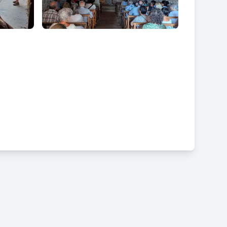
ticipatives, oferint espais on compartir la festa amb
bles del Gironès.