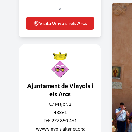
o
Visita Vinyols i els Arcs
Ajuntament de Vinyols i
els Arcs
C/ Major, 2
43391
Tel: 977 850 461
www.vinyols.altanet.org