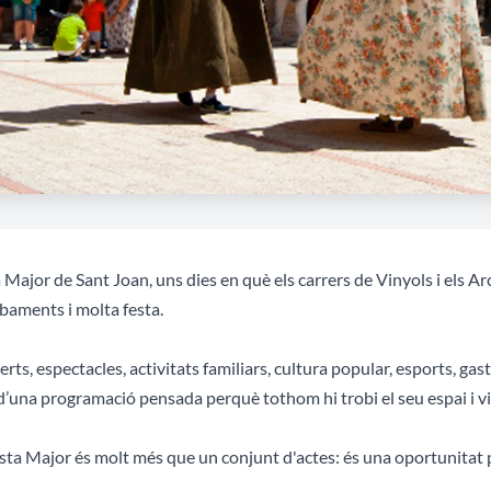
 Major de Sant Joan, uns dies en què els carrers de Vinyols i els Ar
baments i molta festa.
rts, espectacles, activitats familiars, cultura popular, esports, ga
d’una programació pensada perquè tothom hi trobi el seu espai i v
sta Major és molt més que un conjunt d'actes: és una oportunitat p