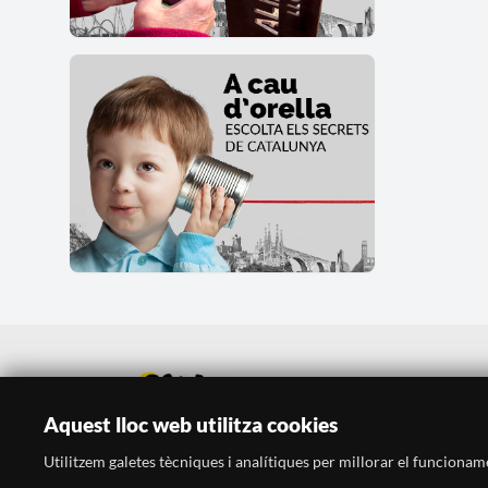
Aquest lloc web utilitza cookies
Utilitzem galetes tècniques i analítiques per millorar el funcionament