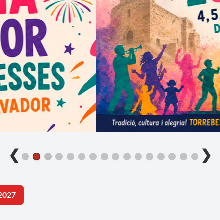
❮
❯
2027