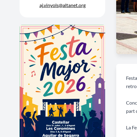
aj.vinyols@altanet.org
Festa
retro
Conce
part 
La Fe