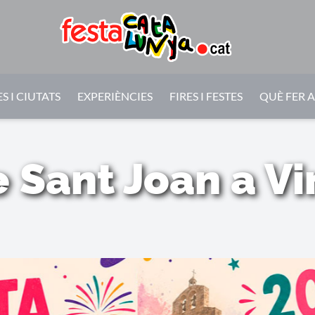
S I CIUTATS
EXPERIÈNCIES
FIRES I FESTES
QUÈ FER 
 Sant Joan a Vin