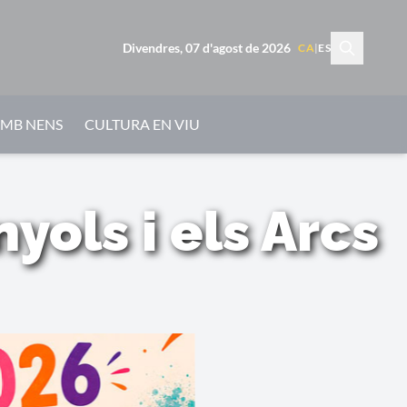
Divendres, 07 d'agost de 2026
CA
|
ES
AMB NENS
CULTURA EN VIU
yols i els Arcs