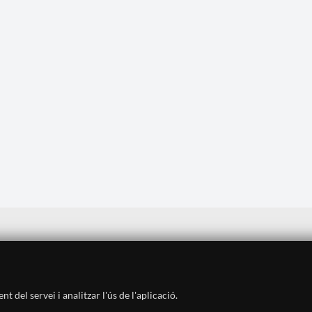
Avís legal
·
Política de privadesa
·
Política de cookies
·
Sitemap
·
Crèdits
·
Històric
·
Contacte
 del servei i analitzar l'ús de l'aplicació.
SUBSCRIU-TE AL BUTLLETÍ