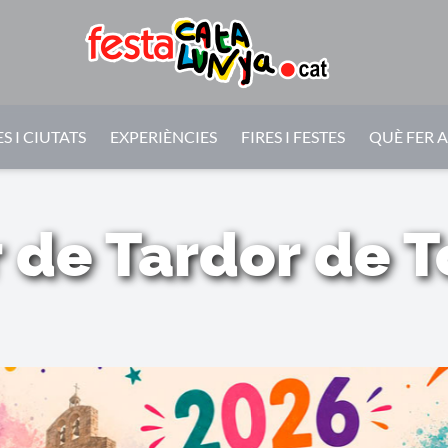
S I CIUTATS
EXPERIÈNCIES
FIRES I FESTES
QUÈ FER 
 de Tardor de 