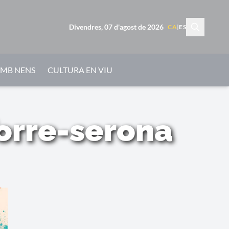
Divendres, 07 d'agost de 2026
CA
|
ES
AMB NENS
CULTURA EN VIU
Torre-serona