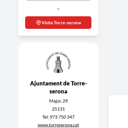
o
Visita Torre-serona
Ajuntament de Torre-
serona
Major, 29
25131
Tel: 973 750 347
www.torreserona.cat