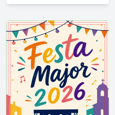
que petits i grans gaudeixin conjuntament de la
celebració. També hi tenen protagonisme un
concurs de puzles
i la final del
Mundial de
dòmino
, que fomenten la participació de públics
molt diversos.
Per què visitar la Festa Major dels
Hostalets de Pierola?
La
Festa Major dels Hostalets de Pierola
destaca per l'equilibri entre
cultura popular
,
música
,
activitats infantils
,
espectacles
,
gastronomia popular
i espais de convivència. La
diversitat del programa fa possible que cada
visitant trobi activitats adaptades als seus
interessos, convertint la festa en un dels grans
esdeveniments del calendari local. La implicació