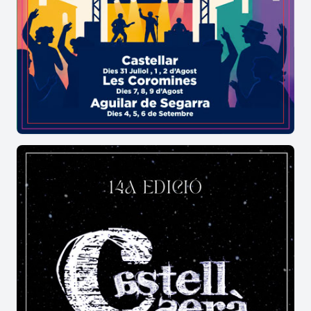
de les entitats i la participació dels veïns
contribueixen a mantenir viu l'esperit d'una
celebració que any rere any es consolida com un
referent al municipi.
Quines activitats inclou la Festa Major
dels Hostalets de Pierola?
La
Festa Major dels Hostalets de Pierola
ofereix
concerts
,
balls populars
,
cercaviles
,
sardanes
,
espectacles familiars
,
animació infantil
,
escape
room
,
jocs
,
havaneres
,
Correllums
, activitats
culturals i àpats populars.
Hi ha activitats per a infants?
Sí. La programació inclou
inflables d'aigua
,
festa
de l'escuma
,
teatre familiar
,
trenet
,
jocs de