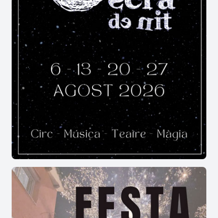
fusta
,
escape room
i espectacles d'animació
infantil.
La Festa Major combina tradició i
música?
Sí. La
Festa Major dels Hostalets de Pierola
reuneix actes de
cultura popular
, concerts,
havaneres, cercaviles, ball de Festa Major i
sessions musicals que ofereixen una programació
molt variada.