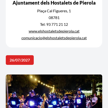
Ajuntament dels Hostalets de Pierola
Plaça Cal Figueres, 1
08781
Tel: 93 771 21 12
www.elshostaletsdepierola.cat
comunicacio@elshostaletsdepierola.cat
26/07/2027