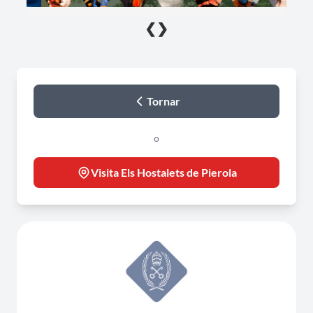
❮
❯
Tornar
o
Visita Els Hostalets de Pierola