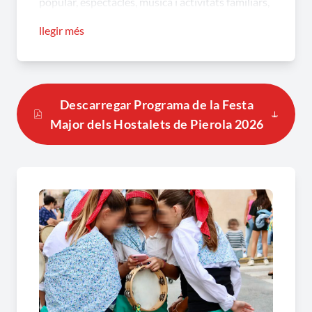
popular, espectacles, música i activitats familiars,
amb una programació que combina tradició i
llegir més
entreteniment per convertir cada jornada en una
experiència diferent.
Festa Major dels Hostalets de Pierola,
Descarregar Programa de la Festa
una programació que omple el poble de
Major dels Hostalets de Pierola 2026
vida
La
Festa Major dels Hostalets de Pierola
s'inicia
amb el
pregó
, els
balls populars i versots
, un
sopar popular
i un concert inaugural que donen
el tret de sortida a la celebració. Al llarg dels dies,
la programació incorpora
concerts
,
espectacles
d'humor
,
xarangues
,
ball de Festa Major
,
sessions amb discjòqueis
,
havaneres
i un
espectacular
Correllums
que posa el punt final a
la festa.