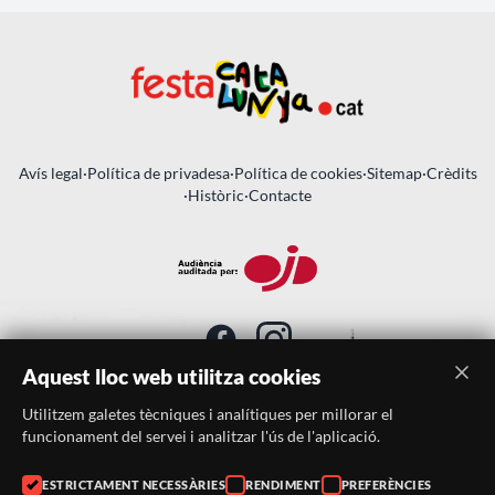
Avís legal
·
Política de privadesa
·
Política de cookies
·
Sitemap
·
Crèdits
·
Històric
·
Contacte
Aquest lloc web utilitza cookies
Utilitzem galetes tècniques i analítiques per millorar el
SUBSCRIU-TE AL BUTLLETÍ
funcionament del servei i analitzar l'ús de l'aplicació.
ESTRICTAMENT NECESSÀRIES
RENDIMENT
PREFERÈNCIES
Telèfon:
938046359