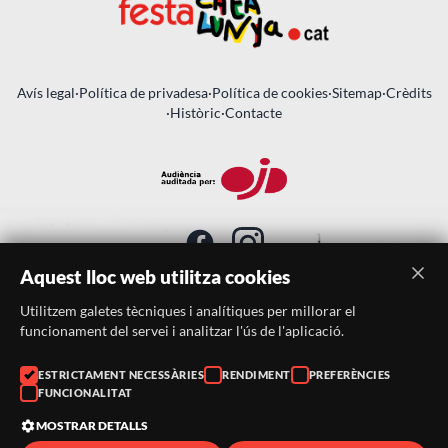
Avís legal
·
Política de privadesa
·
Política de cookies
·
Sitemap
·
Crèdits
·
Històric
·
Contacte
Aquest lloc web utilitza cookies
Utilitzem galetes tècniques i analítiques per millorar el
SUBSCRIU-TE AL BUTLLETÍ
funcionament del servei i analitzar l'ús de l'aplicació.
ESTRICTAMENT NECESSÀRIES
RENDIMENT
PREFERÈNCIES
Telèfon:
938046359
FUNCIONALITAT
Correu:
festacatalunya@festacatalunya.cat
MOSTRAR DETALLS