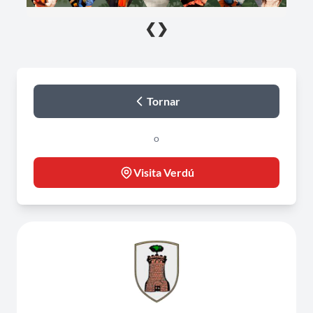
❮
❯
Tornar
o
Visita Verdú