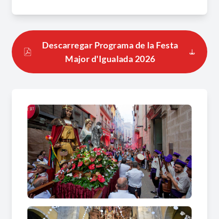
El programa inclou una gran varietat de
propostes, com cercaviles amb gegants,
Descarregar Programa de la Festa
capgrossos, dracs, diables i altres figures
Major d'Igualada 2026
emblemàtiques que omplen la ciutat de foc, color
i música. També hi destaquen el correfoc, el
piromusical, les exhibicions castelleres, els balls,
els concerts i espectacles per a tots els públics.
Amb una combinació d’arrelament, creativitat i
esperit festiu, la Festa Major reflecteix el caràcter
obert, participatiu i cultural d’Igualada, alhora
que esdevé un aparador del ric associatiu i
cultural de la ciutat.
Viu amb intensitat aquesta festa, on la tradició i