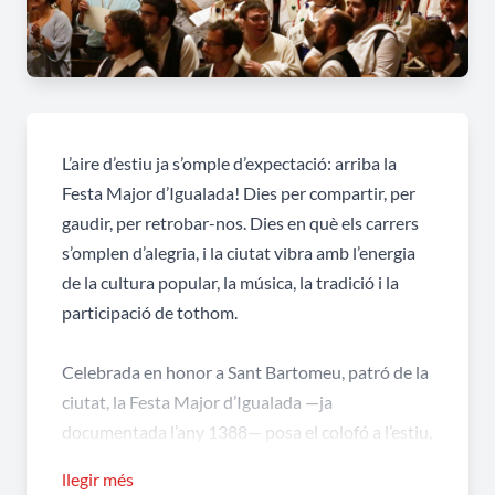
L’aire d’estiu ja s’omple d’expectació: arriba la
Festa Major d’Igualada! Dies per compartir, per
gaudir, per retrobar-nos. Dies en què els carrers
s’omplen d’alegria, i la ciutat vibra amb l’energia
de la cultura popular, la música, la tradició i la
participació de tothom.
Celebrada en honor a Sant Bartomeu, patró de la
ciutat, la
Festa Major d’Igualada
—ja
documentada l’any 1388— posa el colofó a l’estiu,
omplint durant una setmana els carrers de festa,
llegir més
cultura popular i tradició.