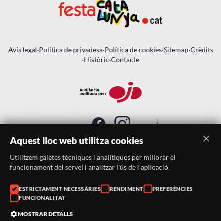
Avís legal
·
Política de privadesa
·
Política de cookies
·
Sitemap
·
Crèdits
·
Històric
·
Contacte
Aquest lloc web utilitza cookies
Utilitzem galetes tècniques i analítiques per millorar el
SUBSCRIU-TE AL BUTLLETÍ
funcionament del servei i analitzar l'ús de l'aplicació.
Telèfon:
938046359
ESTRICTAMENT NECESSÀRIES
RENDIMENT
PREFERÈNCIES
FUNCIONALITAT
Correu:
festacatalunya@festacatalunya.cat
MOSTRAR DETALLS