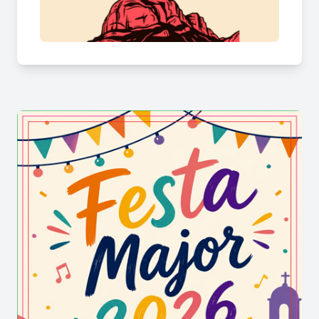
l'estiu.
Aquesta ferma aposta per la difusió del
patrimoni pirinenc és un pilar fonamental per
dinamitzar el territori. Els dies de gresca no
només inclouen balls de carrer, sinó també el
retrobament de tota la ciutadania de forma
oberta en àpats populars i caminades familiars.
D'aquesta manera, el caliu comunitari a
Organyà
es manté ben viu gràcies a la complicitat d'un
públic entregat a les seves tradicions.
Racons singulars i la gresca de la festa
major d'Organyà
La implicació de les entitats i el consistori fa
possible que la música i els espectacles infantils