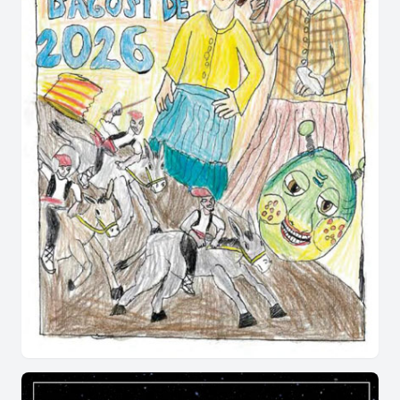
Guia pràctica i secrets del calendari
festiu a l'Alt Urgell
Per als qui volen descobrir l'encant d'aquesta
localitat muntanyenca per primera vegada,
conèixer l'agenda és imprescindible per no
perdre's res.
Al voltant de quins dies concrets
s'articula l'arrencada de la festa major
d'Organyà?
El gruix de les celebracions se situa
tradicionalment
del 14 al 17 d'agost
, coincidint
amb la missa solemne de la Mare de Déu d'Agost.
Així mateix, el públic es demana quins jocs i