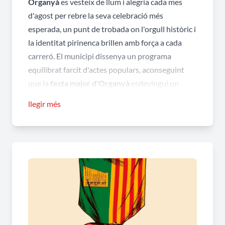
Organyà
es vesteix de llum i alegria cada mes
d'agost per rebre la seva celebració més
esperada, un punt de trobada on l'orgull històric i
la identitat pirinenca brillen amb força a cada
carreró. El municipi dissenya un programa
equilibrat farcit d'actes populars, aconseguint
que la
festa major d'Organyà
esdevingui un
referent d'harmonia i convivència, ideal per a
llegir més
diferents edicions del certamen.
Quin és el llegat cultural i literari
universal de la vila que inspira l'esperit
d'aquestes jornades?
El record de les
Homilies d'Organyà
impregna el
caliu de la celebració, un homenatge viu a les
nostres arrels lingüístiques que els veïns i
visitants commemoren amb orgull sota el cel de