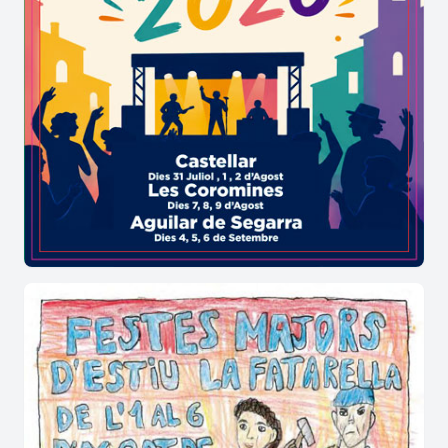
apropin la cultura a tothom de manera
accessible.
On es reuneix el veïnat per viure els
moments més emotius i divertits de la
festa major d'Organyà?
La plaça de les Homilies, l'església de Santa Maria
i els espais naturals de la vila es transformen en
els escenaris principals de la mostra, oferint un
ambient acollidor per gaudir de grans orquestres,
gimcanes, l'aplec sardanista i les
nits joves
amb
ritmes moderns.
Amb aquestes propostes plenes d'identitat, el
poble d'
Organyà
tanca les seves intenses
jornades de germanor amb el ferm desig de fer
bategar la cultura fins al pròxim any.