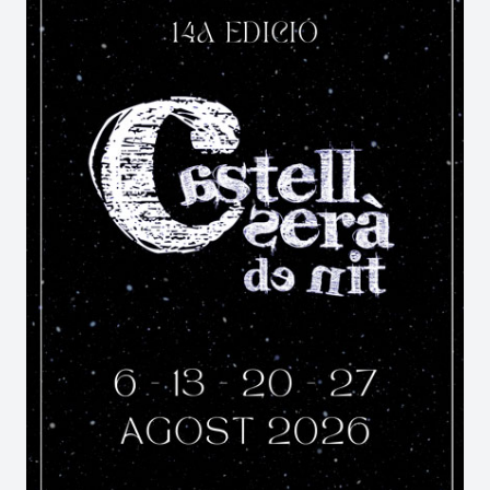
competicions tradicionals tornen a
Organyà
a
cada edició. Destaquen especialment el popular
corre quintos, el torneig de botifarra al carrer
Major, el clàssic partit de futbol i la concorreguda
pesca infantil
, una activitat molt arrelada que
captiva els més petits a
Organyà
.